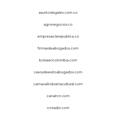
asuntoslegales.com.co
agronegocios.co
empresas.larepublica.co
firmasdeabogados.com
bolsaencolombia.com
casosdeexitoabogados.com
carnavalindustriacultural.com
canalrcn.com
rcnradio.com