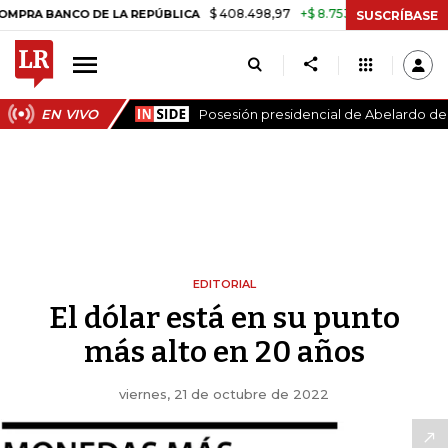
$ 408.498,97
+$ 8.753,81
+2,19%
ANCO DE LA REPÚBLICA
TASA D
SUSCRÍBASE
EN VIVO
Posesión presidencial de Abelardo de l
EDITORIAL
El dólar está en su punto
más alto en 20 años
viernes, 21 de octubre de 2022