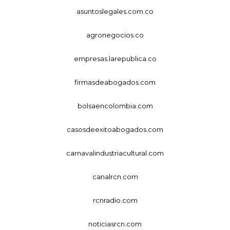
asuntoslegales.com.co
agronegocios.co
empresas.larepublica.co
firmasdeabogados.com
bolsaencolombia.com
casosdeexitoabogados.com
carnavalindustriacultural.com
canalrcn.com
rcnradio.com
noticiasrcn.com