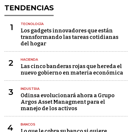
TENDENCIAS
TECNOLOGÍA
1
Los gadgets innovadores que están
transformando las tareas cotidianas
del hogar
HACIENDA
2
Las cinco banderas rojas que hereda el
nuevo gobierno en materia económica
INDUSTRIA
3
Odinsa evolucionará ahora a Grupo
Argos Asset Managment para el
manejo de los activos
BANCOS
4
Lo que le cobra su banco si quiere