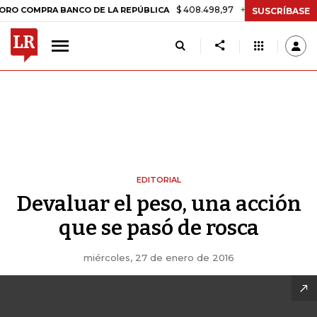
$ 408.498,97
+$ 8.753,81
+2,19%
MPRA BANCO DE LA REPÚBLICA
T
SUSCRÍBASE
EDITORIAL
Devaluar el peso, una acción
que se pasó de rosca
miércoles, 27 de enero de 2016