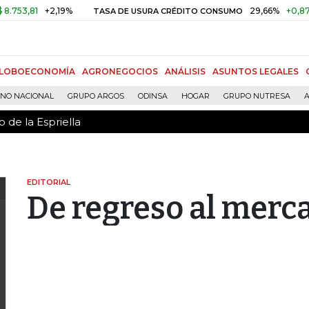
 de la Espriella
81
+2,19%
29,66%
+0,87%
+3,
TASA DE USURA CRÉDITO CONSUMO
LOBOECONOMÍA
AGRONEGOCIOS
ANÁLISIS
ASUNTOS LEGALES
RNO NACIONAL
GRUPO ARGOS
ODINSA
HOGAR
GRUPO NUTRESA
A
 de la Espriella
EDITORIAL
De regreso al merc