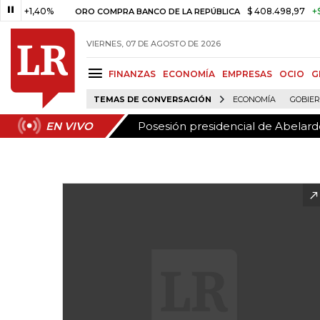
Posesión presidencial de Abelardo
EN VIVO
1,40%
$ 408.498,97
+$ 8.753,
ORO COMPRA BANCO DE LA REPÚBLICA
VIERNES, 07 DE AGOSTO DE 2026
FINANZAS
ECONOMÍA
EMPRESAS
OCIO
G
TEMAS DE CONVERSACIÓN
ECONOMÍA
GOBIE
Posesión presidencial de Abelardo
EN VIVO