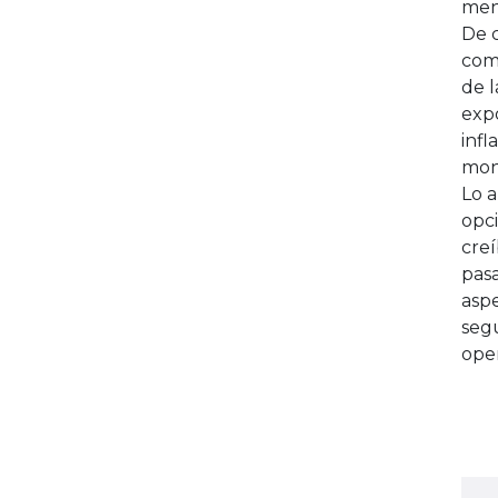
men
De 
comp
de l
exp
infl
mon
Lo 
opci
creí
pasa
aspe
segu
oper