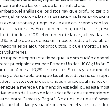
ancamiento de las ventas de la manufactura.
embargo, el análisis de los datos hay que profundizarlo 
ctos, el primero de los cuales tiene que la relación ent
as exportaciones y luego lo que está ocurriendo con los 
uctos nacionales. En el primer tema, mientras el ingreso
lrededor de un 10%, el volumen de la carga llevada al e
23%, hecho que evidencia un impacto todavía favorable d
rnacionales de algunos productos, lo que amortigua en 
los volúmenes.
tro aspecto importante tiene que la disminución general
tros principales destinos: Estados Unidos -16,8%; Unión 
unidad Andina -10,2%, entre otros. Solo hay un aumento
ina y a Venezuela, aunque las cifras todavía no son repr
iderar a estos como dos grandes mercados, al menos en e
Venezuela merece una mención especial, pues está mos
tiva sostenida, luego de los varios años de estancamient
erno entre Caracas y Bogotá. Sin duda lo que está pasa
 la inestabilidad y situación interna en el vecino país de