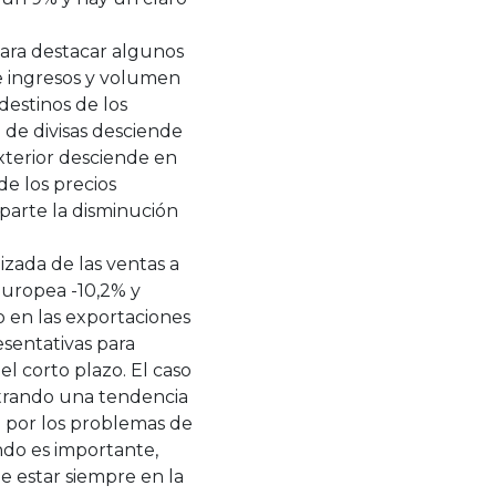
para destacar algunos
re ingresos y volumen
destinos de los
 de divisas desciende
xterior desciende en
e los precios
parte la disminución
izada de las ventas a
Europea -10,2% y
 en las exportaciones
esentativas para
l corto plazo. El caso
trando una tendencia
o por los problemas de
ndo es importante,
be estar siempre en la