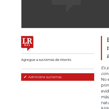
Agregue a sus temas de interés
Es 
con
Administre sus temas
No e
prim
evid
más 
natu
9,5