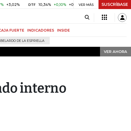
SUSCRÍBASE
VER AHORA
02%
10,34%
+0,10%
+0,98%
$ 416,91
+$ 0,05
+0,01
DTF
UVR
VER MÁS
CAJA FUERTE
INDICADORES
INSIDE
BELARDO DE LA ESPRIELLA
VER AHORA
ado interno