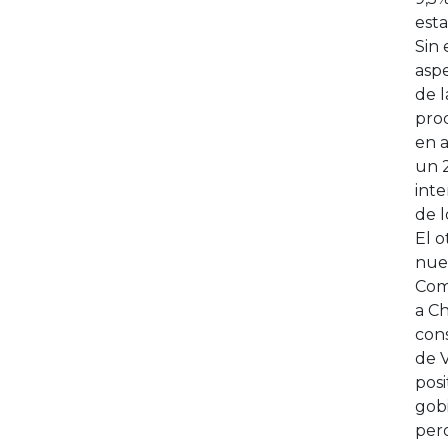
est
Sin 
aspe
de l
prod
en a
un 
inte
de 
El o
nues
Com
a Ch
cons
de 
posi
gobi
pero