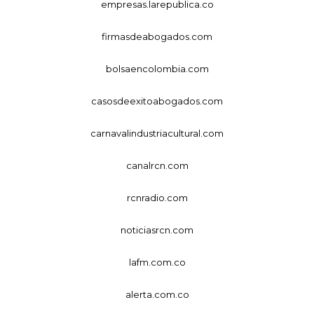
empresas.larepublica.co
firmasdeabogados.com
bolsaencolombia.com
casosdeexitoabogados.com
carnavalindustriacultural.com
canalrcn.com
rcnradio.com
noticiasrcn.com
lafm.com.co
alerta.com.co