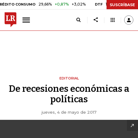
29,66%
+0,87%
+3,02%
10,34%
+0,10%
+0,98%
O CONSUMO
DTF
SUSCRÍBASE
EDITORIAL
De recesiones económicas a
políticas
jueves, 4 de mayo de 2017