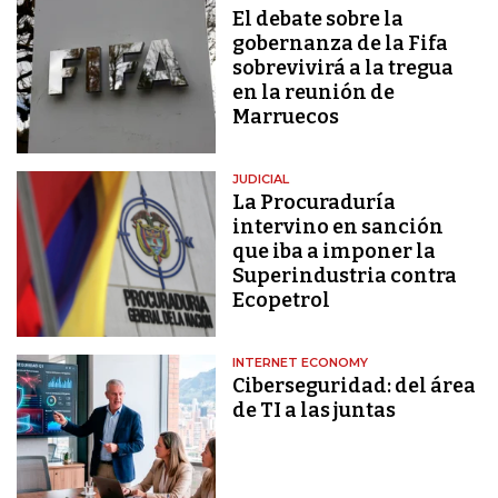
El debate sobre la
gobernanza de la Fifa
sobrevivirá a la tregua
en la reunión de
Marruecos
JUDICIAL
La Procuraduría
intervino en sanción
que iba a imponer la
Superindustria contra
Ecopetrol
INTERNET ECONOMY
Ciberseguridad: del área
de TI a las juntas