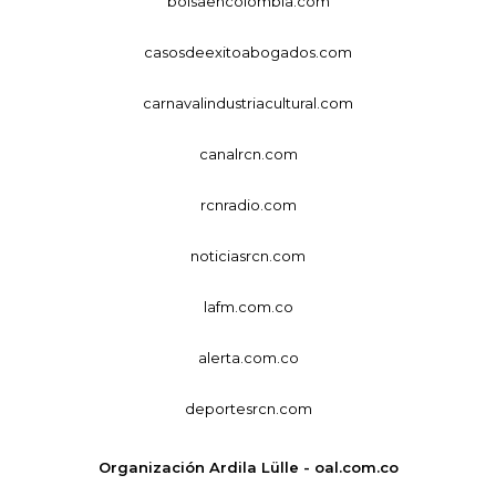
bolsaencolombia.com
casosdeexitoabogados.com
carnavalindustriacultural.com
canalrcn.com
rcnradio.com
noticiasrcn.com
lafm.com.co
alerta.com.co
deportesrcn.com
Organización Ardila Lülle - oal.com.co