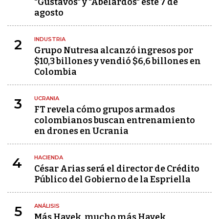
"Gustavos" y "Abelardos" este 7 de
agosto
INDUSTRIA
2
Grupo Nutresa alcanzó ingresos por
$10,3 billones y vendió $6,6 billones en
Colombia
UCRANIA
3
FT revela cómo grupos armados
colombianos buscan entrenamiento
en drones en Ucrania
HACIENDA
4
César Arias será el director de Crédito
Público del Gobierno de la Espriella
ANÁLISIS
5
Más Hayek, mucho más Hayek