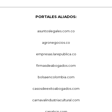
PORTALES ALIADOS:
asuntoslegales.com.co
agronegocios.co
empresas.larepublica.co
firmasdeabogados.com
bolsaencolombia.com
casosdeexitoabogados.com
carnavalindustriacultural.com
canalrcn.com