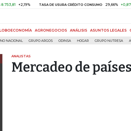
+2,19%
29,66%
+0,87%
+3,0
TASA DE USURA CRÉDITO CONSUMO
LOBOECONOMÍA
AGRONEGOCIOS
ANÁLISIS
ASUNTOS LEGALES
RNO NACIONAL
GRUPO ARGOS
ODINSA
HOGAR
GRUPO NUTRESA
A
ANALISTAS
Mercadeo de paíse