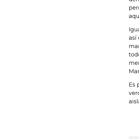
per
aqu
Igu
así
mar
tod
mer
Mar
Es 
ver
ais