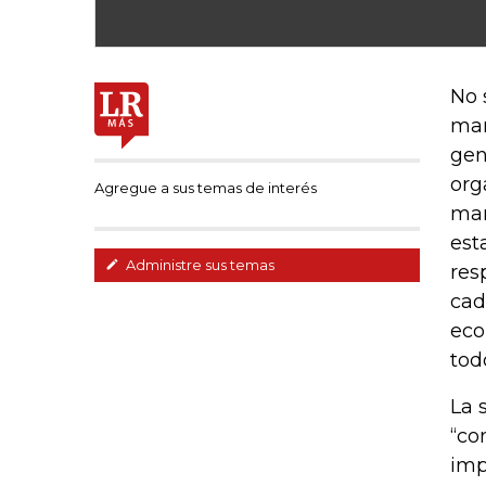
No 
mar
gen
org
Agregue a sus temas de interés
man
est
Administre sus temas
res
cad
eco
tod
La 
“co
imp