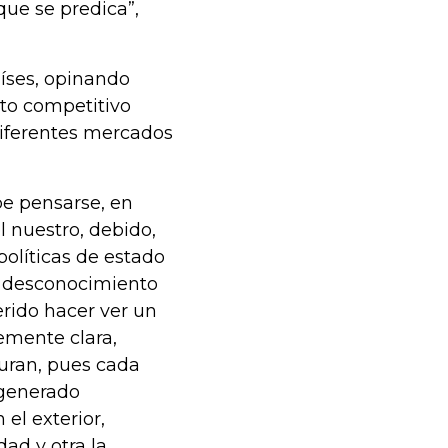
que se predica”,
íses, opinando
to competitivo
diferentes mercados
be pensarse, en
l nuestro, debido,
políticas de estado
or desconocimiento
erido hacer ver un
temente clara,
duran, pues cada
 generado
el exterior,
ad y otra la