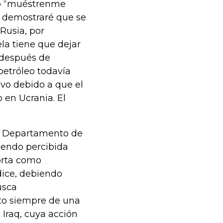
do “muéstrenme
s demostraré que se
Rusia, por
la tiene que dejar
 después de
petróleo todavía
tivo debido a que el
 en Ucrania. El
al Departamento de
iendo percibida
orta como
dice, debiendo
usca
to siempre de una
 Iraq, cuya acción