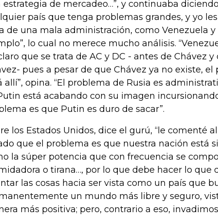
 estrategia de mercadeo…”, y continuaba dicien
lquier país que tenga problemas grandes, y yo le
ta de una mala administración, como Venezuela y 
mplo”, lo cual no merece mucho análisis. “Venezue
claro que se trata de AC y DC - antes de Chávez y
vez- pues a pesar de que Chávez ya no existe, el 
á allí”, opina. “El problema de Rusia es administra
 Putin está acabando con su imagen incursionando
blema es que Putin es duro de sacar”.
re los Estados Unidos, dice el gurú, “le comenté 
ado que el problema es que nuestra nación está s
o la súper potencia que con frecuencia se comp
imidadora o tirana…, por lo que debe hacer lo que 
entar las cosas hacia ser vista como un país que b
manentemente un mundo más libre y seguro, vis
era más positiva; pero, contrario a eso, invadimos