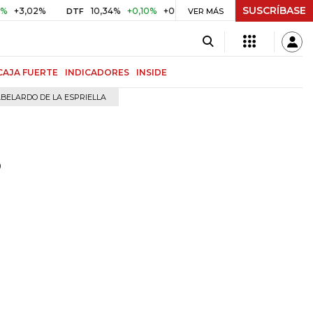
SUSCRÍBASE
2%
10,34%
+0,10%
+0,98%
$ 416,91
+$ 0,05
+0,01%
DTF
UVR
VER MÁS
CAJA FUERTE
INDICADORES
INSIDE
BELARDO DE LA ESPRIELLA
s