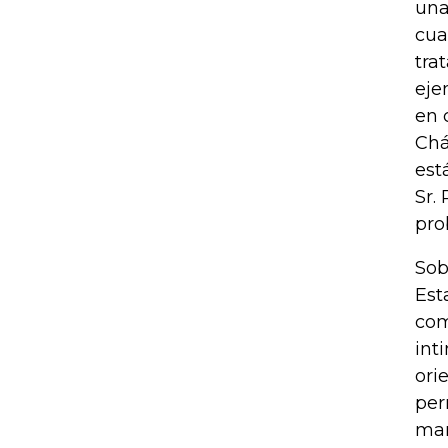
una
cua
tra
eje
en 
Chá
est
Sr.
pro
Sob
Est
com
int
ori
per
man