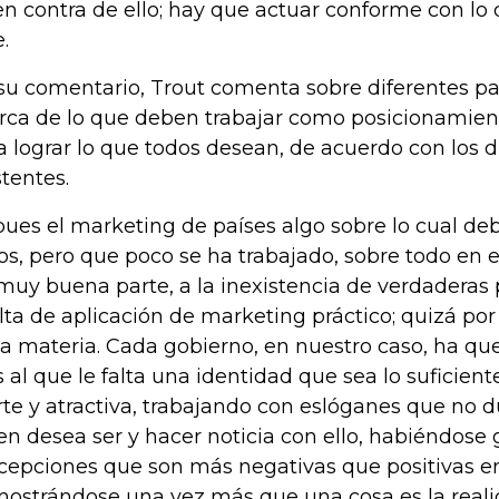
en contra de ello; hay que actuar conforme con lo 
.
su comentario, Trout comenta sobre diferentes pa
rca de lo que deben trabajar como posicionamien
a lograr lo que todos desean, de acuerdo con los 
stentes.
pues el marketing de países algo sobre lo cual de
os, pero que poco se ha trabajado, sobre todo en e
muy buena parte, a la inexistencia de verdaderas 
alta de aplicación de marketing práctico; quizá p
la materia. Cada gobierno, en nuestro caso, ha qu
s al que le falta una identidad que sea lo suficien
rte y atractiva, trabajando con eslóganes que no 
en desea ser y hacer noticia con ello, habiéndose
cepciones que son más negativas que positivas en 
ostrándose una vez más que una cosa es la realid