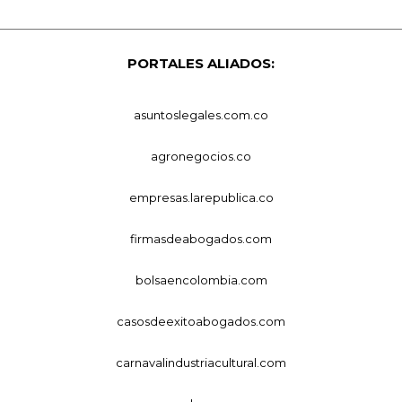
PORTALES ALIADOS:
asuntoslegales.com.co
agronegocios.co
empresas.larepublica.co
firmasdeabogados.com
bolsaencolombia.com
casosdeexitoabogados.com
carnavalindustriacultural.com