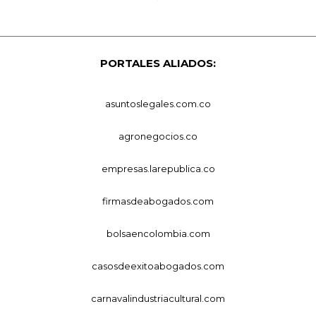
PORTALES ALIADOS:
asuntoslegales.com.co
agronegocios.co
empresas.larepublica.co
firmasdeabogados.com
bolsaencolombia.com
casosdeexitoabogados.com
carnavalindustriacultural.com