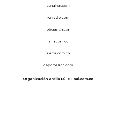
canalrcn.com
rcnradio.com
noticiasrcn.com
lafm.com.co
alerta.com.co
deportesrcn.com
Organización Ardila Lülle - oal.com.co