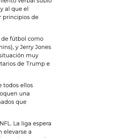
amiento verbal subió
y al que el
 principios de
 de fútbol como
ins), y Jerry Jones
 situación muy
tarios de Trump e
 todos ellos
ovoquen una
onados que
FL. La liga espera
n elevarse a