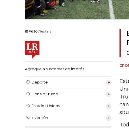
Foto:
Reuters
CRON
Agregue a sus temas de interés
Est
Deporte
Uni
Donald Trump
Tru
can
Estados Unidos
sit
Inversión
Tod