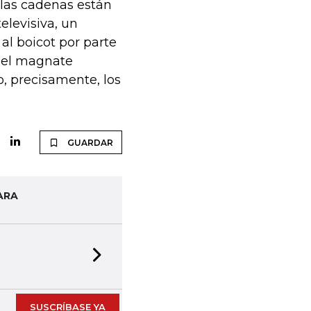
las cadenas están
elevisiva, un
al boicot por parte
n el magnate
o, precisamente, los
GUARDAR
ARA
Next slide
SUSCRÍBASE YA