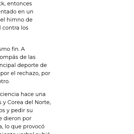
ck, entonces
entado en un
el himno de
 contra los
smo fin. A
compás de las
incipal deporte de
por el rechazo, por
tro.
aciencia hace una
 y Corea del Norte,
os y pedir su
e dieron por
a, lo que provocó