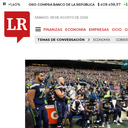
40%
$ 408.498,97
+$ 8.753,81
ORO COMPRA BANCO DE LA REPÚBLICA
SÁBADO, 08 DE AGOSTO DE 2026
FINANZAS
ECONOMÍA
EMPRESAS
OCIO
G
TEMAS DE CONVERSACIÓN
ECONOMÍA
GOBIE