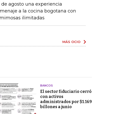
7 de agosto una experiencia
menaje a la cocina bogotana con
y mimosas ilimitadas
MÁS OCIO
BANCOS
El sector fiduciario cerró
con activos
administrados por $1.169
billones a junio