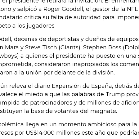
 el presidente le retirara la invitación. El enfrent
tono y salpicó a Roger Goodell, el gestor de la NFL 
datario critica su falta de autoridad para imponer
peto a los jugadores.
dell, decenas de deportistas y dueños de equipos
n Mara y Steve Tisch (Giants), Stephen Ross (Dolph
wboys) a quienes el presidente ha puesto en una
prometida, consideraron inapropiados los comen
taron a la unión por delante de la división.
ún releva el diario Expansión de España, detrás de
valece el miedo a que las palabras de Trump pr
ampida de patrocinadores y de millones de afici
stituyen la base de votantes del magnate.
polémica llega en un momento ambicioso para la N
resos por US$14.000 millones este año que podría