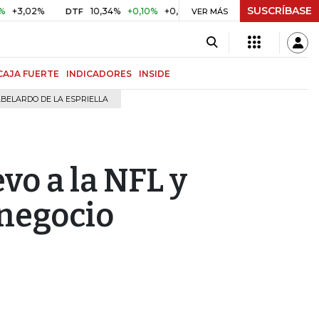
SUSCRÍBASE
2%
10,34%
+0,10%
+0,98%
$ 416,96
+$ 0,05
+0,01%
DTF
UVR
VER MÁS
CAJA FUERTE
INDICADORES
INSIDE
BELARDO DE LA ESPRIELLA
vo a la NFL y
 negocio