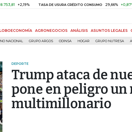
+2,19%
29,66%
+0,87%
+3,0
TASA DE USURA CRÉDITO CONSUMO
LOBOECONOMÍA
AGRONEGOCIOS
ANÁLISIS
ASUNTOS LEGALES
RNO NACIONAL
GRUPO ARGOS
ODINSA
HOGAR
GRUPO NUTRESA
A
DEPORTE
Trump ataca de nue
pone en peligro un
multimillonario