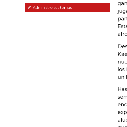
gan
Administre sus temas
jug
par
Est
afr
Des
Kae
nue
los
un 
Has
sem
enc
exp
alu