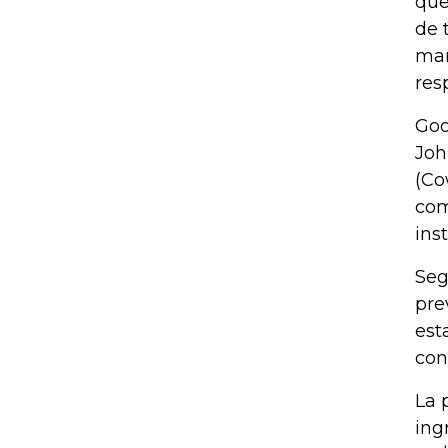
que
de 
man
res
Goo
Joh
(Co
com
ins
Seg
pre
est
con
La 
ing