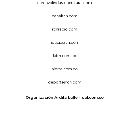
carnavalindustriacultural.com
canalrcn.com
rcnradio.com
noticiasrcn.com
lafm.com.co
alerta.com.co
deportesrcn.com
Organización Ardila Lülle - oal.com.co