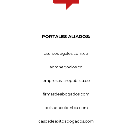
PORTALES ALIADOS:
asuntoslegales.com.co
agronegocios.co
empresas.larepublica.co
firmasdeabogados.com
bolsaencolombia.com
casosdeexitoabogados.com