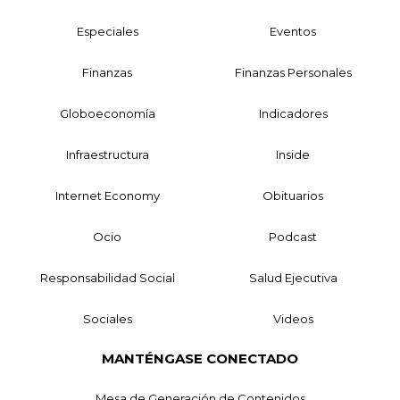
Especiales
Eventos
Finanzas
Finanzas Personales
Globoeconomía
Indicadores
Infraestructura
Inside
Internet Economy
Obituarios
Ocio
Podcast
Responsabilidad Social
Salud Ejecutiva
Sociales
Videos
MANTÉNGASE CONECTADO
Mesa de Generación de Contenidos