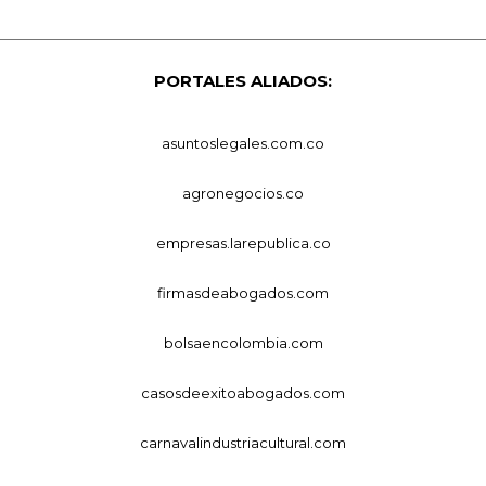
PORTALES ALIADOS:
asuntoslegales.com.co
agronegocios.co
empresas.larepublica.co
firmasdeabogados.com
bolsaencolombia.com
casosdeexitoabogados.com
carnavalindustriacultural.com