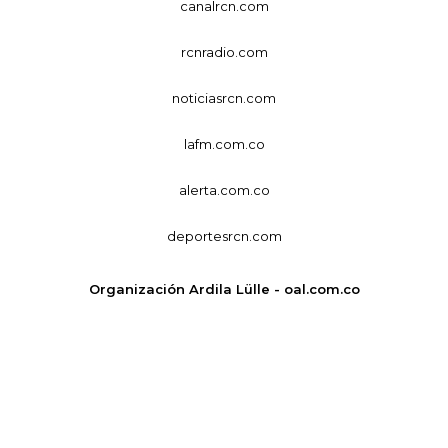
canalrcn.com
rcnradio.com
noticiasrcn.com
lafm.com.co
alerta.com.co
deportesrcn.com
Organización Ardila Lülle - oal.com.co