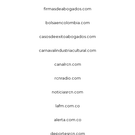
firmasdeabogados.com
bolsaencolombia.com
casosdeexitoabogados.com
carnavalindustriacultural.com
canalrcn.com
rcnradio.com
noticiasrcn.com
lafm.com.co
alerta.com.co
deportesrcn.com