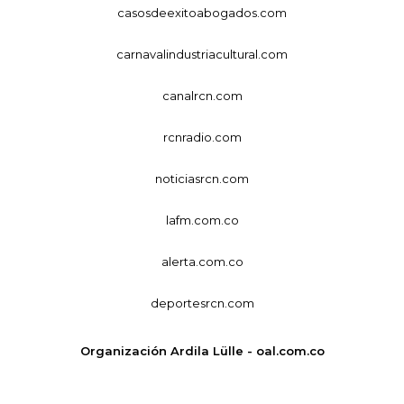
casosdeexitoabogados.com
carnavalindustriacultural.com
canalrcn.com
rcnradio.com
noticiasrcn.com
lafm.com.co
alerta.com.co
deportesrcn.com
Organización Ardila Lülle - oal.com.co