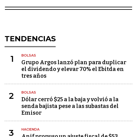
TENDENCIAS
BOLSAS
1
Grupo Argos lanzó plan para duplicar
el dividendo y elevar 70% el Ebitda en
tres años
BOLSAS
2
Dólar cerró $25 a la baja y volvió a la
senda bajista pese a las subastas del
Emisor
HACIENDA
3
Anif propuso un ajuste fiscal de $53