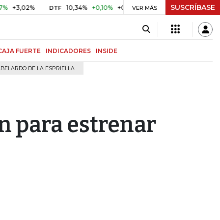
SUSCRÍBASE
02%
10,34%
+0,10%
+0,98%
$ 416,96
+$ 0,05
+0,01
DTF
UVR
VER MÁS
CAJA FUERTE
INDICADORES
INSIDE
BELARDO DE LA ESPRIELLA
n para estrenar