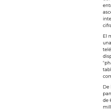
ent
asc
int
cif
El 
una
tel
dis
“ph
tab
com
De 
pan
de 
mil