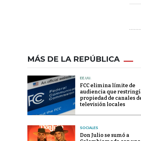
MÁS DE LA REPÚBLICA
EE.UU.
FCC elimina límite de
audiencia que restringí
propiedad de canales d
televisión locales
SOCIALES
Don Julio se sumó a