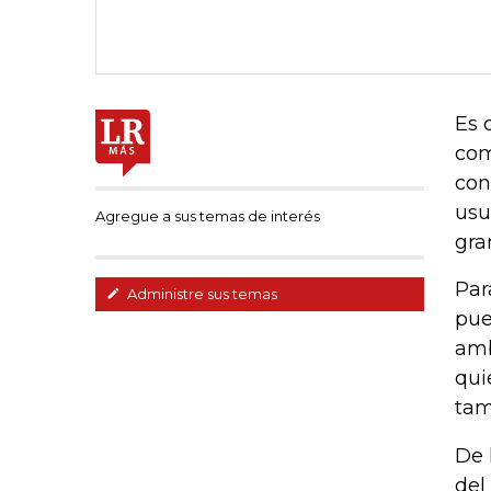
Es 
com
con
usu
Agregue a sus temas de interés
gra
Par
Administre sus temas
pue
amb
qui
tam
De 
del