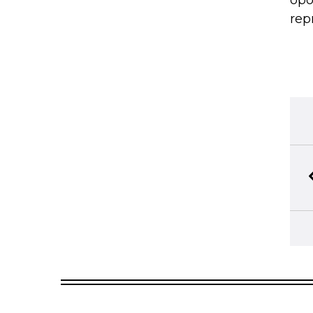
opo
rep