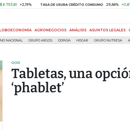
81
+2,19%
29,66%
+0,87%
+3,
TASA DE USURA CRÉDITO CONSUMO
LOBOECONOMÍA
AGRONEGOCIOS
ANÁLISIS
ASUNTOS LEGALES
RNO NACIONAL
GRUPO ARGOS
ODINSA
HOGAR
GRUPO NUTRESA
A
OCIO
Tabletas, una opció
‘phablet’