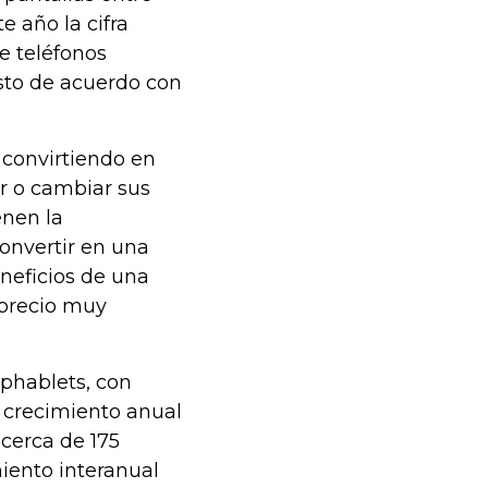
e año la cifra
de teléfonos
Esto de acuerdo con
 convirtiendo en
r o cambiar sus
enen la
convertir en una
eneficios de una
 precio muy
 phablets, con
e crecimiento anual
cerca de 175
iento interanual