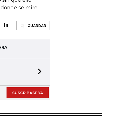
sin que ello
 donde se mire.
GUARDAR
ARA
Next slide
SUSCRÍBASE YA