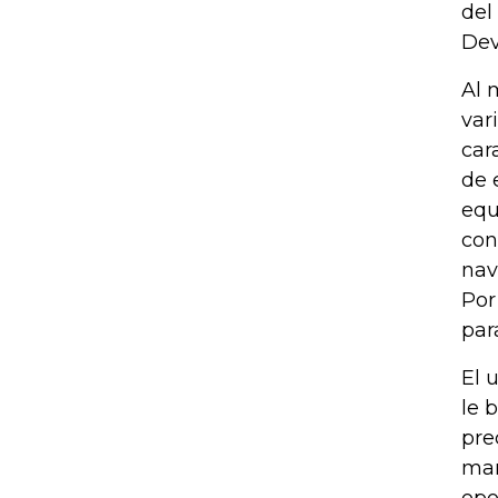
del
Dev
Al 
var
car
de 
equ
con
nav
Por
par
El 
le 
pre
mar