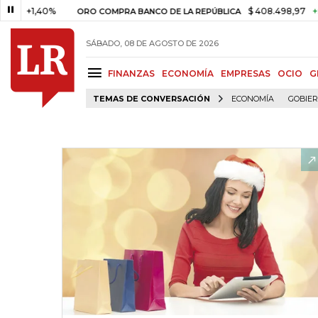
,40%
$ 408.498,97
+$ 8.753,
ORO COMPRA BANCO DE LA REPÚBLICA
SÁBADO, 08 DE AGOSTO DE 2026
FINANZAS
ECONOMÍA
EMPRESAS
OCIO
G
TEMAS DE CONVERSACIÓN
ECONOMÍA
GOBIE