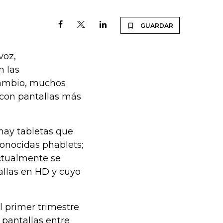
GUARDAR
voz,
n las
cambio, muchos
 con pantallas más
hay tabletas que
onocidas phablets;
ctualmente se
allas en HD y cuyo
l primer trimestre
 pantallas entre