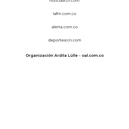
noticiasrcn.com
lafm.com.co
alerta.com.co
deportesrcn.com
Organización Ardila Lülle - oal.com.co