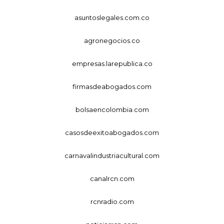
asuntoslegales.com.co
agronegocios.co
empresas.larepublica.co
firmasdeabogados.com
bolsaencolombia.com
casosdeexitoabogados.com
carnavalindustriacultural.com
canalrcn.com
rcnradio.com