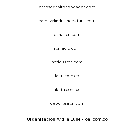
casosdeexitoabogados.com
carnavalindustriacultural.com
canalrcn.com
rcnradio.com
noticiasrcn.com
lafm.com.co
alerta.com.co
deportesrcn.com
Organización Ardila Lülle - oal.com.co