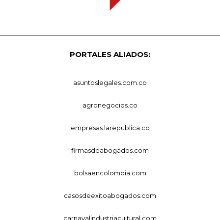
PORTALES ALIADOS:
asuntoslegales.com.co
agronegocios.co
empresas.larepublica.co
firmasdeabogados.com
bolsaencolombia.com
casosdeexitoabogados.com
carnavalindustriacultural.com