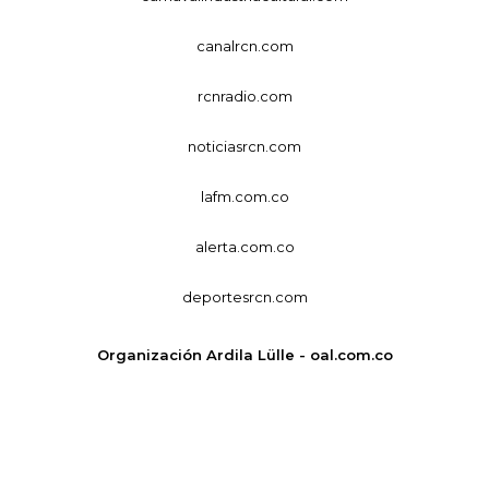
canalrcn.com
rcnradio.com
noticiasrcn.com
lafm.com.co
alerta.com.co
deportesrcn.com
Organización Ardila Lülle - oal.com.co