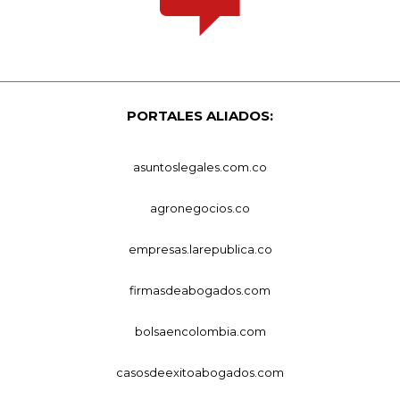
PORTALES ALIADOS:
asuntoslegales.com.co
agronegocios.co
empresas.larepublica.co
firmasdeabogados.com
bolsaencolombia.com
casosdeexitoabogados.com