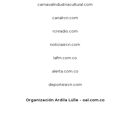
carnavalindustriacultural.com
canalrcn.com
rcnradio.com
noticiasrcn.com
lafm.com.co
alerta.com.co
deportesrcn.com
Organización Ardila Lülle - oal.com.co