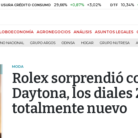
29,66%
+0,87%
+3,02%
10,34%
+0,10%
+0,
DITO CONSUMO
DTF
LOBOECONOMÍA
AGRONEGOCIOS
ANÁLISIS
ASUNTOS LEGALES
RNO NACIONAL
GRUPO ARGOS
ODINSA
HOGAR
GRUPO NUTRESA
A
MODA
Rolex sorprendió c
Daytona, los diales 
totalmente nuevo