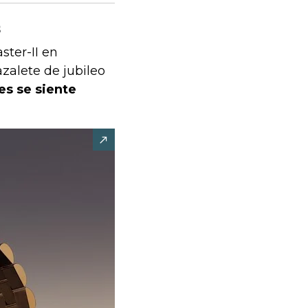
s
ter-II en
zalete de jubileo
es se siente