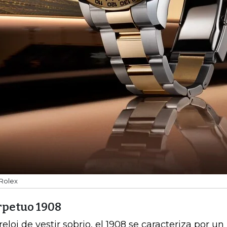
Rolex
rpetuo 1908
reloj de vestir sobrio, el 1908 se caracteriza por u