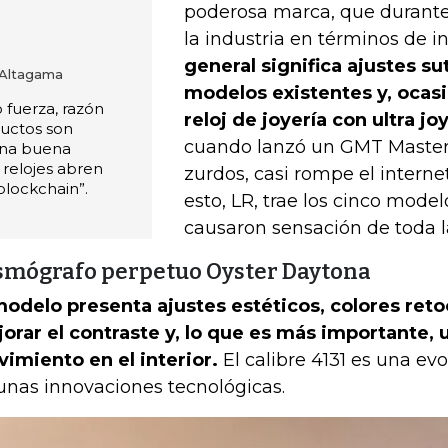
poderosa marca, que durante
la industria en términos de i
general significa ajustes sut
 Altagama
modelos existentes y, ocas
 fuerza, razón
reloj de joyería con ultra jo
ductos son
cuando lanzó un GMT Master-
una buena
s relojes abren
zurdos, casi rompe el internet
blockchain”.
esto, LR, trae los cinco mode
causaron sensación de toda l
smógrafo perpetuo Oyster Daytona
modelo presenta ajustes estéticos, colores ret
orar el contraste y, lo que es más importante,
imiento en el interior.
El calibre 4131 es una ev
unas innovaciones tecnológicas.