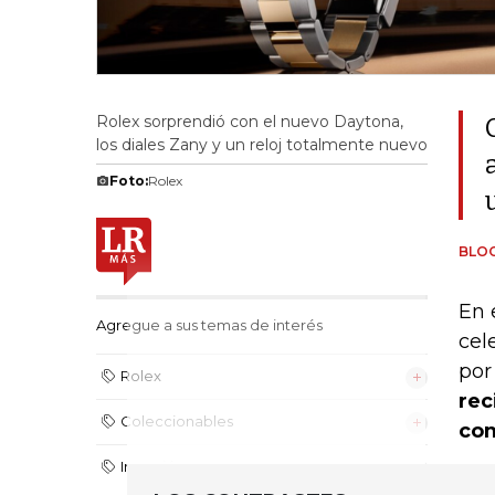
Rolex sorprendió con el nuevo Daytona,
los diales Zany y un reloj totalmente nuevo
Foto:
Rolex
BLO
En 
Agregue a sus temas de interés
cel
por 
Rolex
rec
Coleccionables
com
Inversión