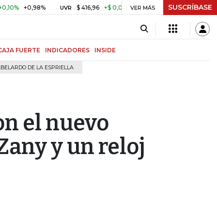
SUSCRÍBASE
98%
$ 416,96
+$ 0,05
+0,01%
US$ 64.442,80
-US
UVR
BITCOIN
VER MÁS
CAJA FUERTE
INDICADORES
INSIDE
BELARDO DE LA ESPRIELLA
on el nuevo
Zany y un reloj