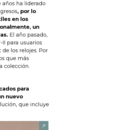
 años ha liderado
ngresos
, por lo
iles en los
ionalmente, un
yas.
El año pasado,
II para usuarios
 de los relojes. Por
los que más
a colección.
ocados para
 un nuevo
olución, que incluye