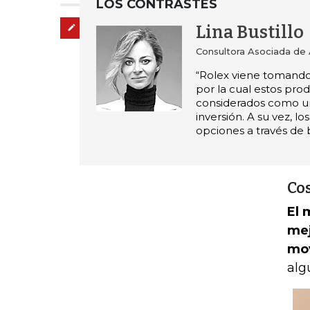
LOS CONTRASTES
Lina Bustillo
Administre sus temas
Consultora Asociada de
“Rolex viene tomando
por la cual estos pro
considerados como 
inversión. A su vez, lo
opciones a través de 
Co
El 
mej
mov
alg