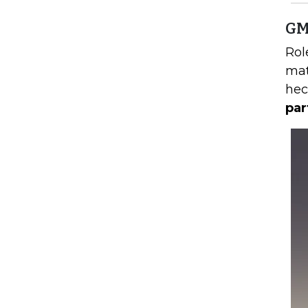
GMT
Rol
mat
hec
par