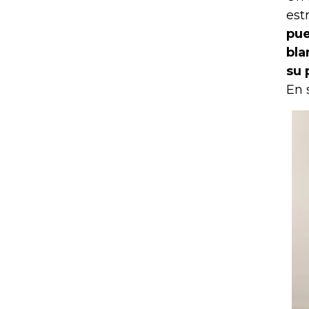
est
pue
bla
su 
En 