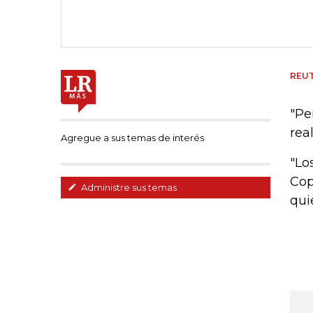
REU
"Pe
rea
Agregue a sus temas de interés
"Lo
Cop
Administre sus temas
qui