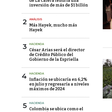
de La Calera tendría una
inversión de más de $1 billón
2
ANÁLISIS
Más Hayek, mucho más
Hayek
3
HACIENDA
César Arias será el director
de Crédito Público del
Gobierno de la Espriella
4
HACIENDA
Inflación se ubicaría en 6,2%
en julio y regresaría a niveles
máximos de 2024
5
HACIENDA
Colombia se ubica como el