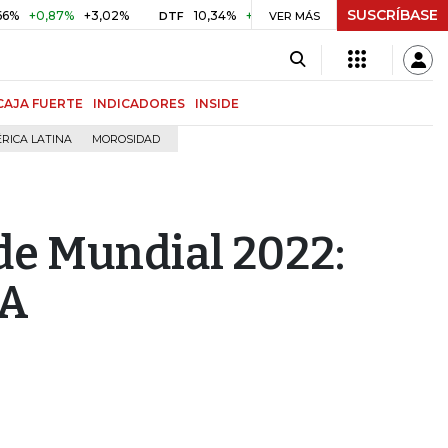
SUSCRÍBASE
0,87%
+3,02%
10,34%
+0,10%
+0,98%
$ 416,86
+$ 
DTF
VER MÁS
UVR
CAJA FUERTE
INDICADORES
INSIDE
RICA LATINA
MOROSIDAD
 de Mundial 2022:
FA