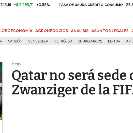
+$ 2.295,71
+0,58%
29,66%
+
TASA DE USURA CRÉDITO CONSUMO
LOBOECONOMÍA
AGRONEGOCIOS
ANÁLISIS
ASUNTOS LEGALES
ÍA
CARBÓN
VENEZUELA
PETRÓLEO
GRUPO ARGOS
EBITDA
AMÉ
OCIO
Qatar no será sede
Zwanziger de la FI