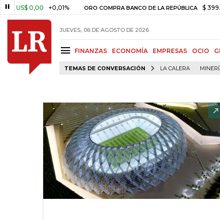
S$ 0,00
+0,01%
$ 399.745,16
ORO COMPRA BANCO DE LA REPÚBLICA
JUEVES, 06 DE AGOSTO DE 2026
FINANZAS
ECONOMÍA
EMPRESAS
OCIO
G
TEMAS DE CONVERSACIÓN
LA CALERA
MINER