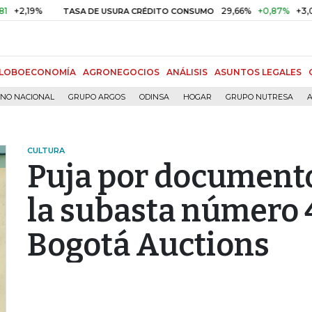
29,66%
+0,87%
+3,02%
10,
SA DE USURA CRÉDITO CONSUMO
DTF
LOBOECONOMÍA
AGRONEGOCIOS
ANÁLISIS
ASUNTOS LEGALES
RNO NACIONAL
GRUPO ARGOS
ODINSA
HOGAR
GRUPO NUTRESA
A
CULTURA
Puja por documento
la subasta número 4
Bogotá Auctions