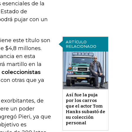
s esenciales de la
 Estado de
podrá pujar con un
iene este título son
ARTÍCULO
RELACIONADO
 $4,8 millones.
ancia en esta
rá martillo en la
 coleccionistas
con otras que ya
Así fue la puja
 exorbitantes, de
por los carros
que el actor Tom
iere un poder
Hanks subastó de
agregó Pieri, ya que
su colección
personal
objetivo es