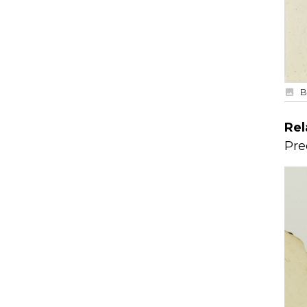
B
Rel
Pre