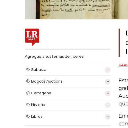
Agregue a sus temas de interés
KARE
Subasta
Est
Bogotá Auctions
gra
Cartagena
Auc
que
Historia
En 
Libros
com