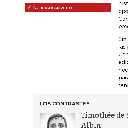
his
Administre sus temas
épo
Car
pre
Sin
las
Com
edi
noc
par
ten
LOS CONTRASTES
Timothée de 
Albin