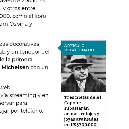
ravés de 200 lotes
 y otros entre
000, como el libro
liam Ospina y
zas decorativas
ARTÍCULO
RELACIONADO
ub y un tenedor del
e la primera
 Michelsen
con un
 web
vía streaming y en
Tres nietas de Al
servar para
Capone
subastarán
jar por teléfono.
armas, relojes y
joyas avaluadas
en US$700.000