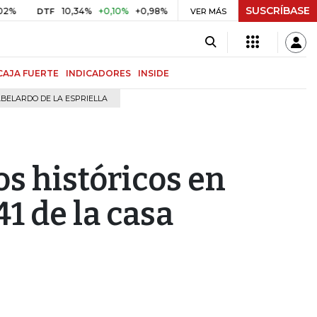
SUSCRÍBASE
34%
+0,10%
+0,98%
$ 416,91
+$ 0,05
+0,01%
US
UVR
VER MÁS
BITCOIN
CAJA FUERTE
INDICADORES
INSIDE
BELARDO DE LA ESPRIELLA
s históricos en
1 de la casa