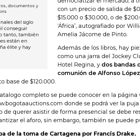
democratizar el mercado; a t
bros, documentos y
con un precio de salida de $0,
ons
$15.000 o $30.000, o de $200.
nales del siglo
‘África’, autografiado por Wil
cil conseguir
Amelia Jácome de Pinto.
lo tanto, también
pues están en
 élite y hay
Además de los libros, hay pie
como una jarra del Jockey Cl
Hotel Regina, y
dos bandas d
comunión de Alfonso López
to base de $120.000.
catalogo completo se puede conocer en la página
.bogotaauctions.com donde se podrá ver la puja 
o de querer asistir de forma presencial se debe re
antizar el aforo, sin embargo, también se puede pu
a de la toma de Cartagena por Francis Drake.