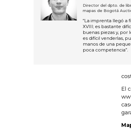
Director del dpto. de li
mapas de Bogotá Aucti
“La imprenta llegó a fi
XVIII; es bastante difí
buenas piezas y, por 
es difícil venderlas, 
manos de una pequeña
poca competencia”.
cos
El 
www
cas
gar
Map