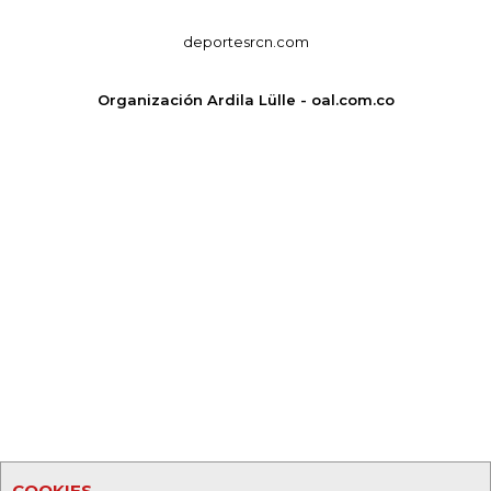
deportesrcn.com
Organización Ardila Lülle - oal.com.co
COOKIES