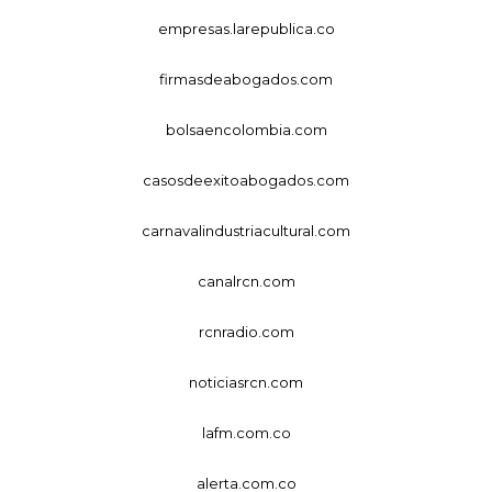
empresas.larepublica.co
firmasdeabogados.com
bolsaencolombia.com
casosdeexitoabogados.com
carnavalindustriacultural.com
canalrcn.com
rcnradio.com
noticiasrcn.com
lafm.com.co
alerta.com.co