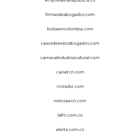
firmasdeabogados.com
bolsaencolombia.com
casosdeexitoabogados.com
carnavalindustriacultural.com
canalrcn.com
rcnradio.com
noticiasrcn.com
lafm.com.co
alerta.com.co