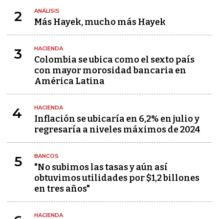
ANÁLISIS
2
Más Hayek, mucho más Hayek
HACIENDA
3
Colombia se ubica como el sexto país
con mayor morosidad bancaria en
América Latina
HACIENDA
4
Inflación se ubicaría en 6,2% en julio y
regresaría a niveles máximos de 2024
BANCOS
5
"No subimos las tasas y aún así
obtuvimos utilidades por $1,2 billones
en tres años"
HACIENDA