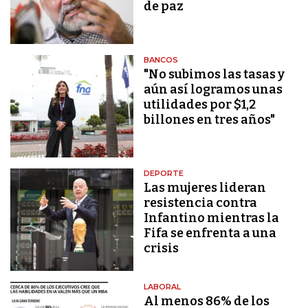
de paz
BANCOS
"No subimos las tasas y
aún así logramos unas
utilidades por $1,2
billones en tres años"
DEPORTE
Las mujeres lideran
resistencia contra
Infantino mientras la
Fifa se enfrenta a una
crisis
LABORAL
Al menos 86% de los