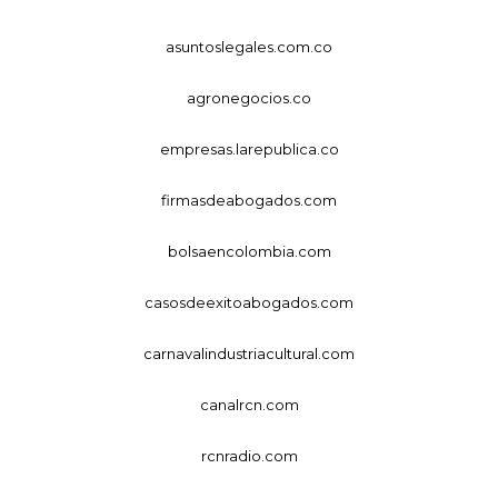
asuntoslegales.com.co
agronegocios.co
empresas.larepublica.co
firmasdeabogados.com
bolsaencolombia.com
casosdeexitoabogados.com
carnavalindustriacultural.com
canalrcn.com
rcnradio.com