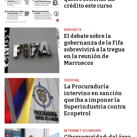
crédito este curso
DEPORTE
El debate sobre la
gobernanza de la Fifa
sobrevivirá a la tregua
en la reunión de
Marruecos
JUDICIAL
La Procuraduría
intervino en sanción
que iba a imponer la
Superindustria contra
Ecopetrol
INTERNET ECONOMY