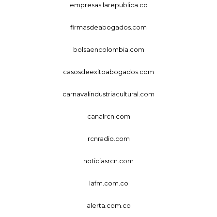
empresas.larepublica.co
firmasdeabogados.com
bolsaencolombia.com
casosdeexitoabogados.com
carnavalindustriacultural.com
canalrcn.com
rcnradio.com
noticiasrcn.com
lafm.com.co
alerta.com.co