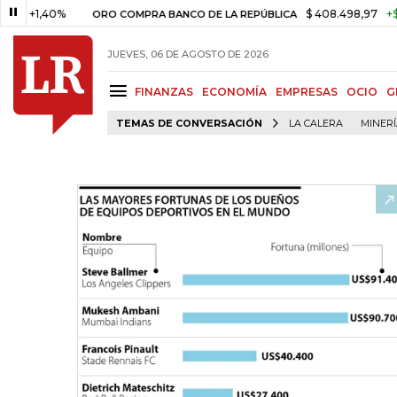
1,40%
$ 408.498,97
+$ 8.753,
ORO COMPRA BANCO DE LA REPÚBLICA
JUEVES, 06 DE AGOSTO DE 2026
FINANZAS
ECONOMÍA
EMPRESAS
OCIO
G
TEMAS DE CONVERSACIÓN
LA CALERA
MINER