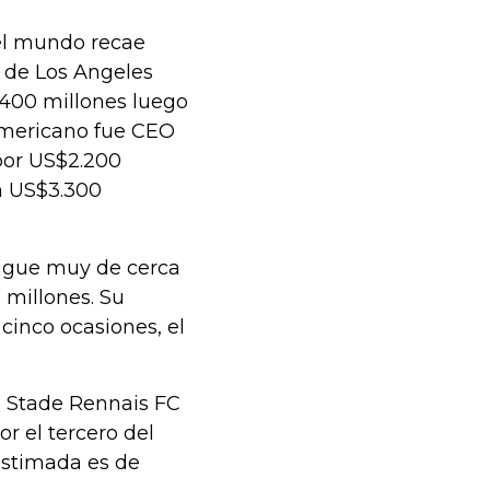
el mundo recae
o de Los Angeles
.400 millones luego
americano fue CEO
 por US$2.200
en US$3.300
sigue muy de cerca
 millones. Su
cinco ocasiones, el
el Stade Rennais FC
r el tercero del
 estimada es de