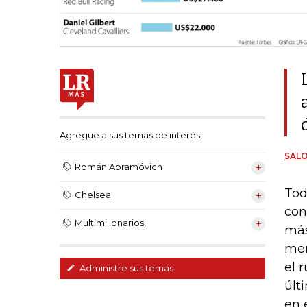
Agregue a sus temas de interés
SAL
Román Abramóvich
Tod
Chelsea
con
Multimillonarios
más
men
el 
Administre sus temas
últ
en 