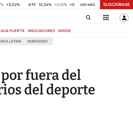
SUSCRÍBASE
02%
10,34%
+0,10%
+0,98%
$ 416,86
+$ 0,05
+0,01
DTF
UVR
VER MÁS
CAJA FUERTE
INDICADORES
INSIDE
RICA LATINA
MOROSIDAD
por fuera del
ios del deporte