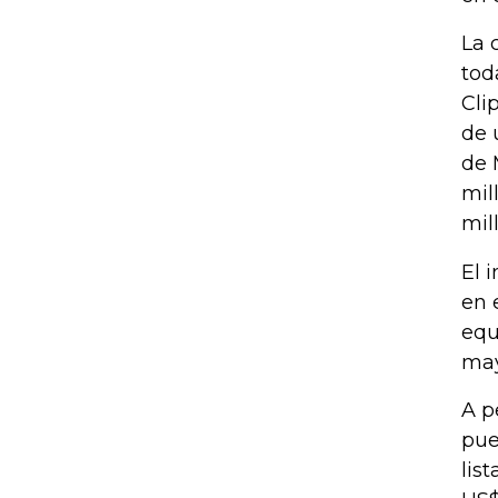
La 
tod
Cli
de 
de 
mil
mil
El 
en 
equ
may
A p
pue
lis