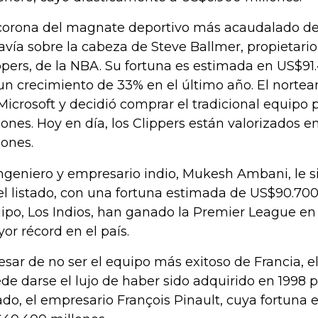
corona del magnate deportivo más acaudalado d
avía sobre la cabeza de Steve Ballmer, propietari
ppers, de la NBA. Su fortuna es estimada en US$91
un crecimiento de 33% en el último año. El norte
Microsoft y decidió comprar el tradicional equipo
lones. Hoy en día, los Clippers están valorizados 
lones.
ingeniero y empresario indio, Mukesh Ambani, le 
el listado, con una fortuna estimada de US$90.700
ipo, Los Indios, han ganado la Premier League en 
or récord en el país.
esar de no ser el equipo más exitoso de Francia, 
de darse el lujo de haber sido adquirido en 1998 po
tado, el empresario François Pinault, cuya fortuna