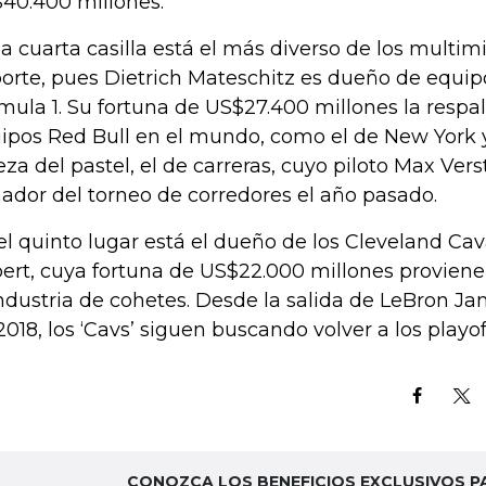
40.400 millones.
la cuarta casilla está el más diverso de los multimi
orte, pues Dietrich Mateschitz es dueño de equipo
mula 1. Su fortuna de US$27.400 millones la respal
ipos Red Bull en el mundo, como el de New York y 
eza del pastel, el de carreras, cuyo piloto Max Ver
ador del torneo de corredores el año pasado.
el quinto lugar está el dueño de los Cleveland Cava
bert, cuya fortuna de US$22.000 millones provien
industria de cohetes. Desde la salida de LeBron J
2018, los ‘Cavs’ siguen buscando volver a los playo
CONOZCA LOS BENEFICIOS EXCLUSIVOS P