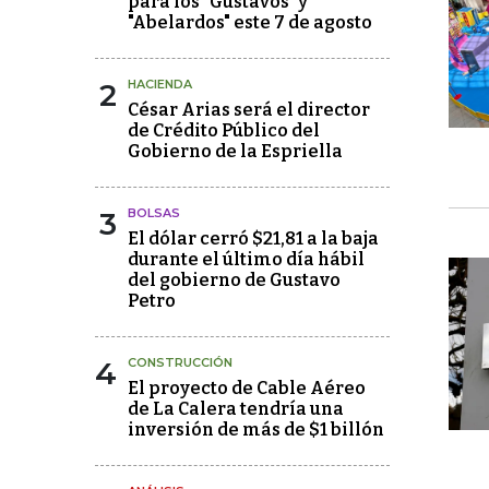
para los "Gustavos" y
"Abelardos" este 7 de agosto
2
HACIENDA
César Arias será el director
de Crédito Público del
Gobierno de la Espriella
3
BOLSAS
El dólar cerró $21,81 a la baja
durante el último día hábil
del gobierno de Gustavo
Petro
4
CONSTRUCCIÓN
El proyecto de Cable Aéreo
de La Calera tendría una
inversión de más de $1 billón