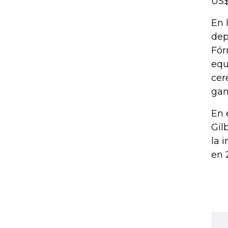
US$
En 
dep
Fór
equ
cer
gan
En 
Gil
la 
en 