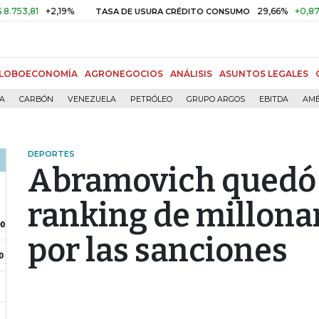
81
+2,19%
29,66%
+0,87%
+3,
TASA DE USURA CRÉDITO CONSUMO
LOBOECONOMÍA
AGRONEGOCIOS
ANÁLISIS
ASUNTOS LEGALES
ÍA
CARBÓN
VENEZUELA
PETRÓLEO
GRUPO ARGOS
EBITDA
AMÉ
DEPORTES
Abramovich quedó 
ranking de millonar
por las sanciones