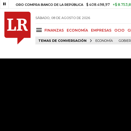
$ 408.498,97
+$ 8.753,81
+2,19
ORO COMPRA BANCO DE LA REPÚBLICA
SÁBADO, 08 DE AGOSTO DE 2026
FINANZAS
ECONOMÍA
EMPRESAS
OCIO
G
TEMAS DE CONVERSACIÓN
ECONOMÍA
GOBIE