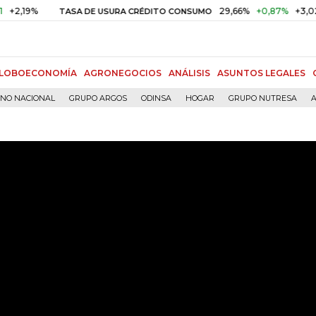
%
29,66%
+0,87%
+3,02%
TASA DE USURA CRÉDITO CONSUMO
LOBOECONOMÍA
AGRONEGOCIOS
ANÁLISIS
ASUNTOS LEGALES
RNO NACIONAL
GRUPO ARGOS
ODINSA
HOGAR
GRUPO NUTRESA
A