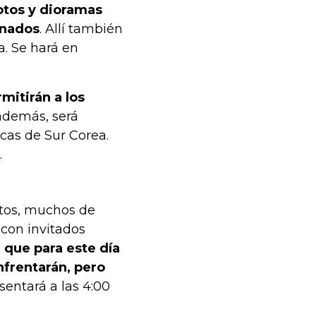
otos y dioramas
onados
. Allí también
. Se har
á en
mitirán a los
, además, será
icas de Sur Corea.
.
ntos, muchos de
 con invitados
que para este día
nfrentarán, pero
sentará a las 4:00