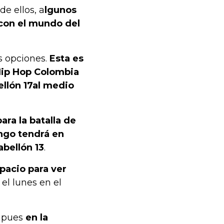
de ellos, a
lgunos
 con el mundo del
s opciones.
Esta es
 Hip Hop Colombia
llón 17
al medio
ara la batalla de
ngo tendrá en
abellón 13
.
spacio para ver
el lunes en el
, pues
en la