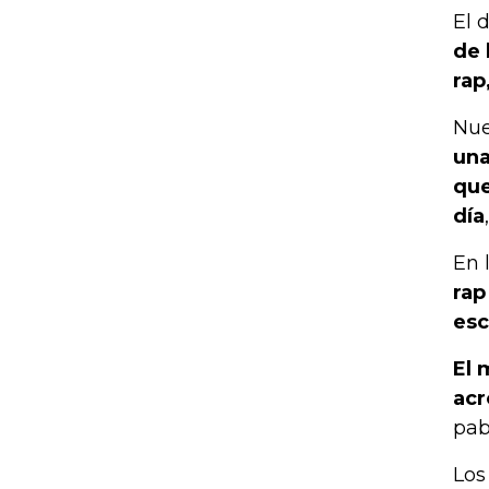
El 
de 
rap
Nue
una
que
día
En 
rap
esc
El 
acr
pab
Los