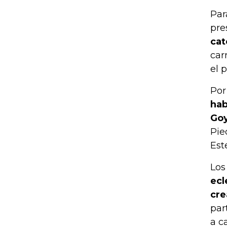
Par
pre
cat
car
el 
Por
hab
Goy
Pie
Est
Los
ecl
cre
par
a c