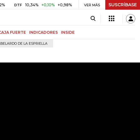
SUSCRÍBASE
10,34%
+0,10%
+0,98%
$ 416,96
+$ 0,05
+0,01%
DTF
UVR
VER MÁS
BIT
CAJA FUERTE
INDICADORES
INSIDE
BELARDO DE LA ESPRIELLA