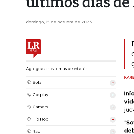
últimos días de 
domingo, 15 de octubre de 2023
Agregue a sus temas de interés
KARE
Sofa
Ini
Cosplay
vid
Gamers
jue
Hip Hop
"
So
deb
Rap