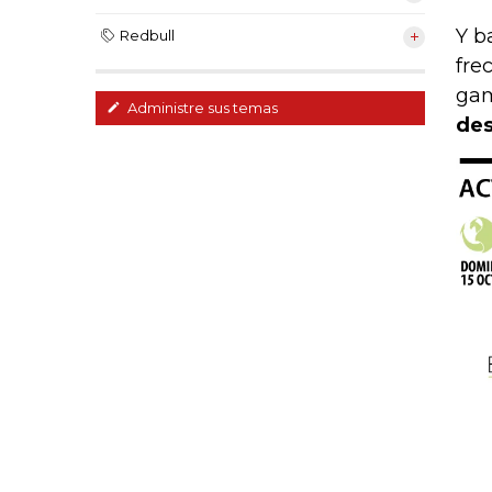
Y b
Redbull
fre
gam
Administre sus temas
des