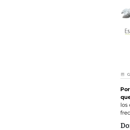
G
Por
que
los
fre
Do