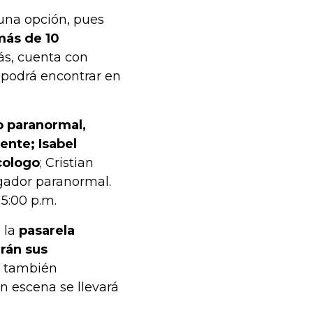
 una opción, pues
más de 10
ás, cuenta con
e podrá encontrar en
o paranormal,
ente; Isabel
cologo
; Cristian
igador paranormal.
 5:00 p.m.
 la
pasarela
rán sus
o también
n escena se llevará