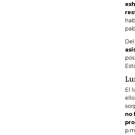
exh
res
hab
pab
Del
asi
pos
Est
Lu
El 
ell
sor
no 
pro
p.m