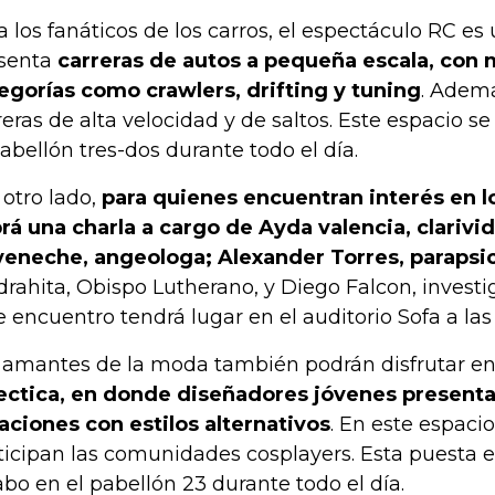
a los fanáticos de los carros, el espectáculo RC es
senta
carreras de autos a pequeña escala, con 
egorías como crawlers, drifting y tuning
. Adem
reras de alta velocidad y de saltos. Este espacio s
pabellón tres-dos durante todo el día.
 otro lado,
para quienes encuentran interés en l
rá una charla a cargo de Ayda valencia, clarivid
eneche, angeologa; Alexander Torres, parapsi
drahita, Obispo Lutherano, y Diego Falcon, invest
e encuentro tendrá lugar en el auditorio Sofa a las
 amantes de la moda también podrán disfrutar en
ectica, en donde diseñadores jóvenes presenta
aciones con estilos alternativos
. En este espaci
ticipan las comunidades cosplayers. Esta puesta e
abo en el pabellón 23 durante todo el día.