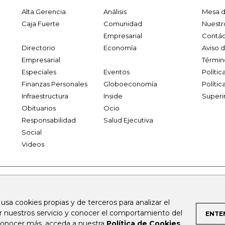
Alta Gerencia
Análisis
Mesa d
Caja Fuerte
Comunidad
Nuestr
Empresarial
Contác
Directorio
Economía
Aviso 
Empresarial
Términ
Especiales
Eventos
Políti
Finanzas Personales
Globoeconomía
Polític
Infraestructura
Inside
Superi
Obituarios
Ocio
Responsabilidad
Salud Ejecutiva
Social
Videos
.larepublica.co
firmasdeabogados.com
bolsaencolombia.com
 usa cookies propias y de terceros para analizar el
al.com
canalrcn.com
rcnradio.com
noticiasrcn.com
lafm.c
ar nuestros servicio y conocer el comportamiento del
ENTE
 conocer más, acceda a nuestra
Política de Cookies
.