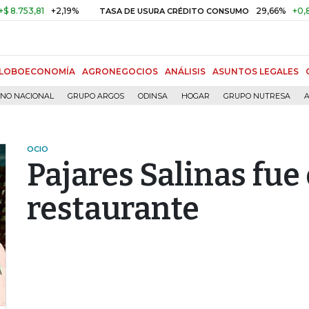
3,81
+2,19%
29,66%
+0,87%
+
TASA DE USURA CRÉDITO CONSUMO
LOBOECONOMÍA
AGRONEGOCIOS
ANÁLISIS
ASUNTOS LEGALES
RNO NACIONAL
GRUPO ARGOS
ODINSA
HOGAR
GRUPO NUTRESA
A
OCIO
Pajares Salinas fue
restaurante