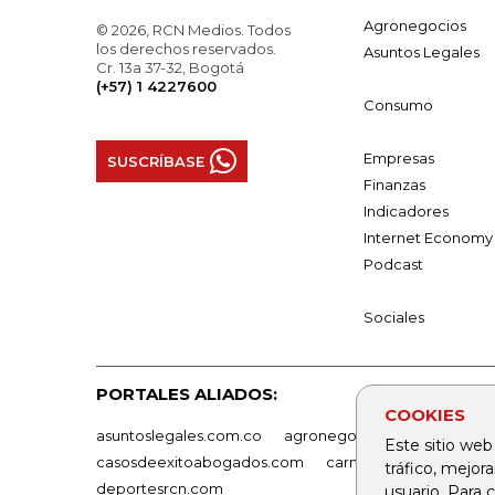
Agronegocios
© 2026, RCN Medios. Todos
los derechos reservados.
Asuntos Legales
Cr. 13a 37-32, Bogotá
(+57) 1 4227600
Consumo
Empresas
SUSCRÍBASE
Finanzas
Indicadores
Internet Economy
Podcast
Sociales
PORTALES ALIADOS:
COOKIES
asuntoslegales.com.co
agronegocios.co
empresas
Este sitio web
casosdeexitoabogados.com
carnavalindustriacultur
tráfico, mejor
deportesrcn.com
usuario. Para