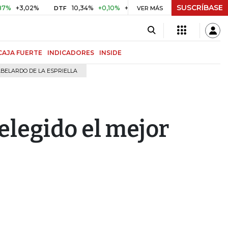
SUSCRÍBASE
3,02%
10,34%
+0,10%
+0,98%
$ 416,96
+$ 0,05
+0,
DTF
VER MÁS
UVR
CAJA FUERTE
INDICADORES
INSIDE
BELARDO DE LA ESPRIELLA
 elegido el mejor