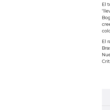
El 
“ll
Bog
cre
col
El 
Bra
Nue
Cri