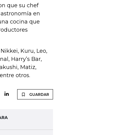
ron que su chef
 gastronomía en
“una cocina que
roductores
Nikkei, Kuru, Leo,
nal, Harry’s Bar,
akushi, Matiz,
 entre otros.
GUARDAR
ARA