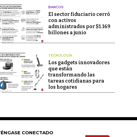
BANCOS
El sector fiduciario cerró
con activos
administrados por $1.169
billones a junio
TECNOLOGÍA
Los gadgets innovadores
que están
transformando las
tareas cotidianas para
los hogares
ÉNGASE CONECTADO