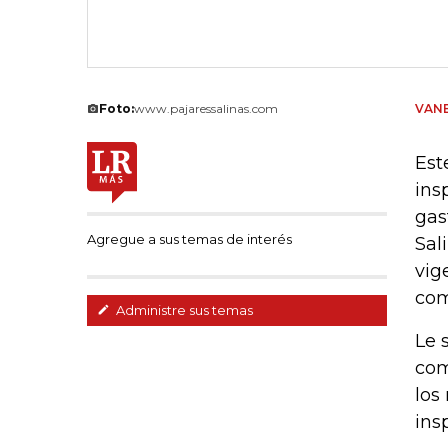
Foto:
www.pajaressalinas.com
VANE
Est
ins
gas
Agregue a sus temas de interés
Sal
vig
com
Administre sus temas
Le 
com
los
ins