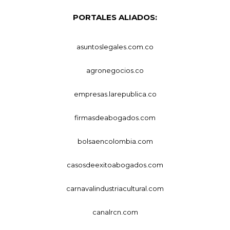
PORTALES ALIADOS:
asuntoslegales.com.co
agronegocios.co
empresas.larepublica.co
firmasdeabogados.com
bolsaencolombia.com
casosdeexitoabogados.com
carnavalindustriacultural.com
canalrcn.com