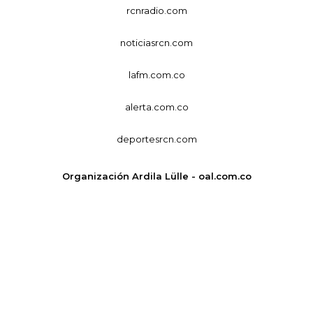
rcnradio.com
noticiasrcn.com
lafm.com.co
alerta.com.co
deportesrcn.com
Organización Ardila Lülle - oal.com.co