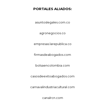
PORTALES ALIADOS:
asuntoslegales.com.co
agronegocios.co
empresas.larepublica.co
firmasdeabogados.com
bolsaencolombia.com
casosdeexitoabogados.com
carnavalindustriacultural.com
canalrcn.com