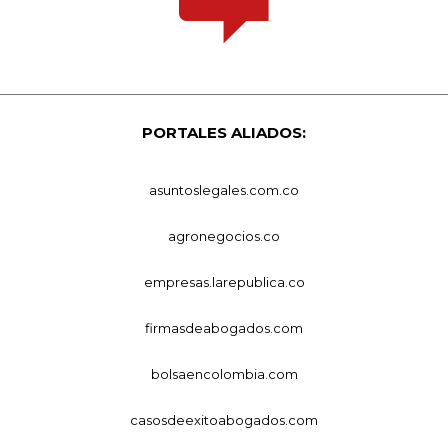
PORTALES ALIADOS:
asuntoslegales.com.co
agronegocios.co
empresas.larepublica.co
firmasdeabogados.com
bolsaencolombia.com
casosdeexitoabogados.com