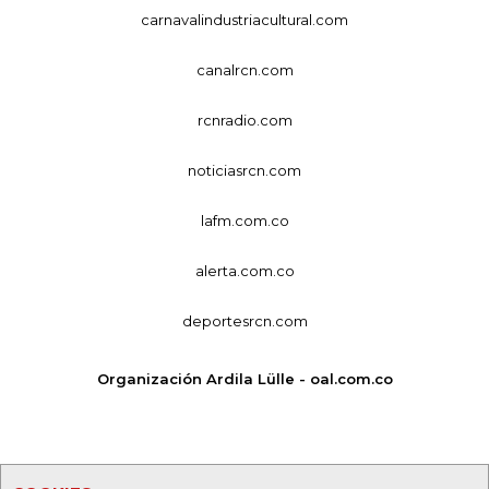
carnavalindustriacultural.com
canalrcn.com
rcnradio.com
noticiasrcn.com
lafm.com.co
alerta.com.co
deportesrcn.com
Organización Ardila Lülle - oal.com.co