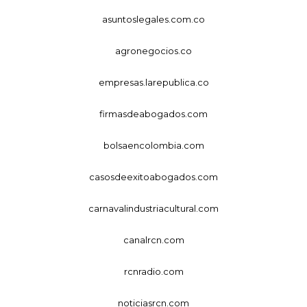
asuntoslegales.com.co
agronegocios.co
empresas.larepublica.co
firmasdeabogados.com
bolsaencolombia.com
casosdeexitoabogados.com
carnavalindustriacultural.com
canalrcn.com
rcnradio.com
noticiasrcn.com