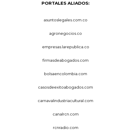
PORTALES ALIADOS:
asuntoslegales.com.co
agronegocios.co
empresas.larepublica.co
firmasdeabogados.com
bolsaencolombia.com
casosdeexitoabogados.com
carnavalindustriacultural.com
canalrcn.com
rcnradio.com