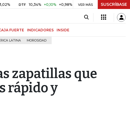
SUSCRÍBASE
10,34%
+0,10%
+0,98%
$ 416,86
+$ 0,05
+0,01%
DTF
UVR
VER MÁS
CAJA FUERTE
INDICADORES
INSIDE
RICA LATINA
MOROSIDAD
as zapatillas que
s rápido y