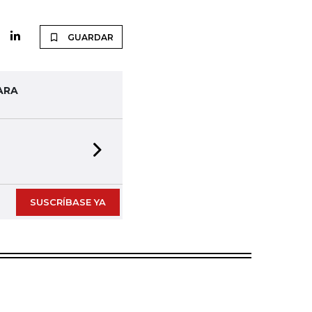
GUARDAR
ARA
Next slide
SUSCRÍBASE YA