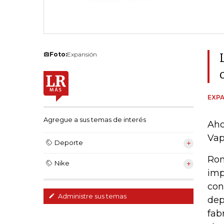
Foto:
Expansión
EXPA
Agregue a sus temas de interés
Aho
Vap
Deporte
Rom
Nike
imp
con
Administre sus temas
dep
fab