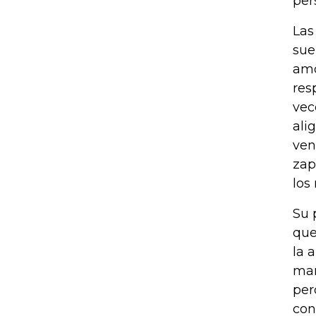
per
Las
sue
amo
res
vec
ali
ven
zap
los
Su 
que
la 
mar
per
con