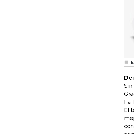
E
Dep
Sin
Gra
ha 
Eli
mej
con