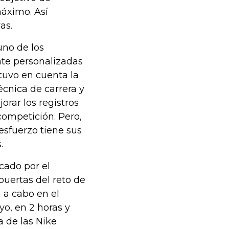
áximo. Así
as.
uno de los
nte personalizadas
tuvo en cuenta la
écnica de carrera y
rar los registros
competición. Pero,
esfuerzo tiene sus
.
cado por el
puertas del reto de
 a cabo en el
o, en 2 horas y
a de las Nike