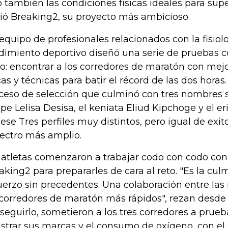
o también las condiciones físicas ideales para super
ió Breaking2, su proyecto más ambicioso.
equipo de profesionales relacionados con la fisiolo
dimiento deportivo diseñó una serie de pruebas 
ro: encontrar a los corredores de maratón con me
icas y técnicas para batir el récord de las dos horas
ceso de selección que culminó con tres nombres s
ope Lelisa Desisa, el keniata Eliud Kipchoge y el e
ese Tres perfiles muy distintos, pero igual de exit
ectro más amplio.
 atletas comenzaron a trabajar codo con codo con
aking2 para prepararles de cara al reto. "Es la cu
uerzo sin precedentes. Una colaboración entre la
 corredores de maratón más rápidos", rezan desde 
seguirlo, sometieron a los tres corredores a prue
istrar sus marcas y el consumo de oxígeno, con el 