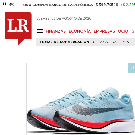
%
$ 399.745,16
+$ 2.295,71
+0
ORO COMPRA BANCO DE LA REPÚBLICA
JUEVES, 06 DE AGOSTO DE 2026
FINANZAS
ECONOMÍA
EMPRESAS
OCIO
G
TEMAS DE CONVERSACIÓN
LA CALERA
MINER