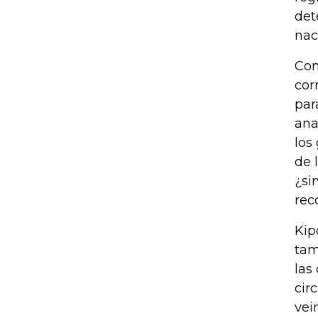
det
nac
Con
cor
par
ana
los
de 
¿si
rec
Kip
tam
las
cir
vei