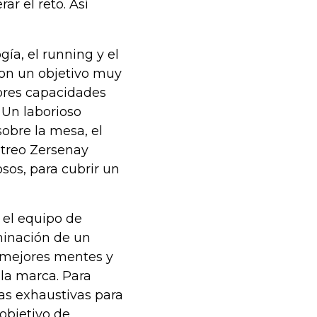
ar el reto. Así
gía, el running y el
con un objetivo muy
jores capacidades
. Un laborioso
obre la mesa, el
ritreo Zersenay
osos, para cubrir un
 el equipo de
lminación de un
s mejores mentes y
la marca. Para
bas exhaustivas para
objetivo de