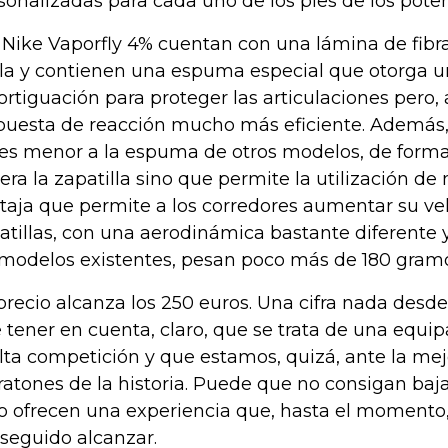
sonalizadas para cada uno de los pies de los poten
 Nike Vaporfly 4% cuentan con una lámina de fibr
la y contienen una espuma especial que otorga un
rtiguación para proteger las articulaciones pero, a
puesta de reacción mucho más eficiente. Además, 
es menor a la espuma de otros modelos, de forma
gera la zapatilla sino que permite la utilización d
taja que permite a los corredores aumentar su vel
atillas, con una aerodinámica bastante diferente 
 modelos existentes, pesan poco más de 180 gram
precio alcanza los 250 euros. Una cifra nada desd
 tener en cuenta, claro, que se trata de una equi
alta competición y que estamos, quizá, ante la mej
atones de la historia. Puede que no consigan baja
o ofrecen una experiencia que, hasta el momento
seguido alcanzar.