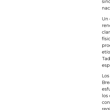
sin
nac
Un 
ren
cla
fís
pro
etí
Tad
esp
Los
Bre
esf
los
con
reg