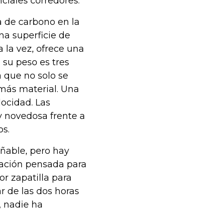
ciales corredores.
a de carbono en la
a superficie de
 la vez, ofrece una
su peso es tres
 que no solo se
e más material. Una
ocidad. Las
y novedosa frente a
os.
eñable, pero hay
pación pensada para
or zapatilla para
r de las dos horas
, nadie ha