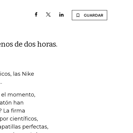
GUARDAR
nos de dos horas.
cos, las Nike
.
a el momento,
ratón han
? La firma
or científicos,
patillas perfectas,