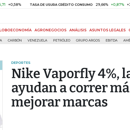
,58%
29,66%
+0,87%
+3,02%
TASA DE USURA CRÉDITO CONSUMO
LOBOECONOMÍA
AGRONEGOCIOS
ANÁLISIS
ASUNTOS LEGALES
ÍA
CARBÓN
VENEZUELA
PETRÓLEO
GRUPO ARGOS
EBITDA
AMÉ
DEPORTES
Nike Vaporfly 4%, l
ayudan a correr má
mejorar marcas