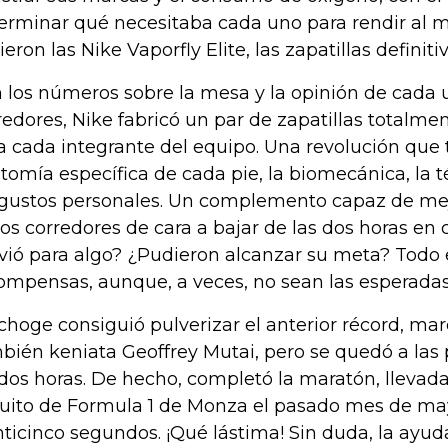
erminar qué necesitaba cada uno para rendir al m
ieron las Nike Vaporfly Elite, las zapatillas definitiv
 los números sobre la mesa y la opinión de cada 
redores, Nike fabricó un par de zapatillas totalme
a cada integrante del equipo. Una revolución que 
tomía específica de cada pie, la biomecánica, la t
 gustos personales. Un complemento capaz de mejo
los corredores de cara a bajar de las dos horas en 
rvió para algo? ¿Pudieron alcanzar su meta? Todo 
ompensas, aunque, a veces, no sean las esperadas
choge consiguió pulverizar el anterior récord, mar
bién keniata Geoffrey Mutai, pero se quedó a las 
 dos horas. De hecho, completó la maratón, llevada
cuito de Formula 1 de Monza el pasado mes de may
nticinco segundos. ¡Qué lástima! Sin duda, la ayud