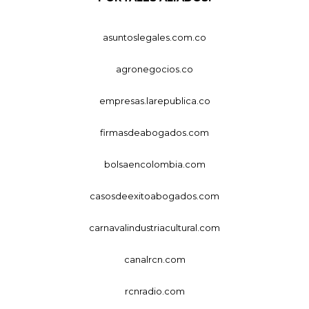
asuntoslegales.com.co
agronegocios.co
empresas.larepublica.co
firmasdeabogados.com
bolsaencolombia.com
casosdeexitoabogados.com
carnavalindustriacultural.com
canalrcn.com
rcnradio.com