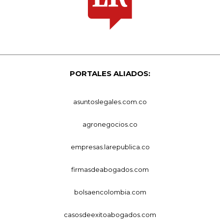
PORTALES ALIADOS:
asuntoslegales.com.co
agronegocios.co
empresas.larepublica.co
firmasdeabogados.com
bolsaencolombia.com
casosdeexitoabogados.com