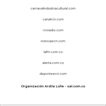
carnavalindustriacultural.com
canalrcn.com
rcnradio.com
noticiasrcn.com
lafm.com.co
alerta.com.co
deportesrcn.com
Organización Ardila Lülle - oal.com.co