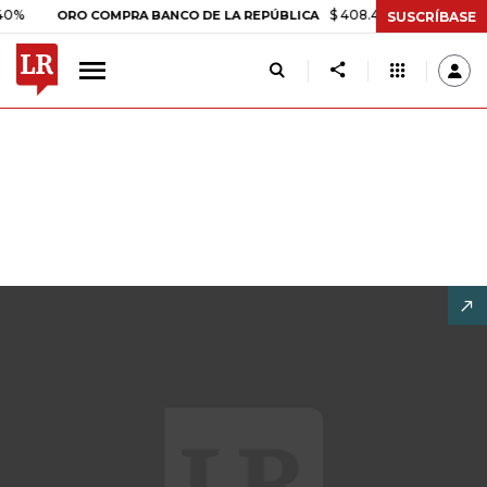
$ 408.498,97
+$ 8.753,81
+2
ORO COMPRA BANCO DE LA REPÚBLICA
SUSCRÍBASE