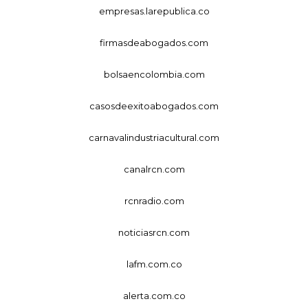
empresas.larepublica.co
firmasdeabogados.com
bolsaencolombia.com
casosdeexitoabogados.com
carnavalindustriacultural.com
canalrcn.com
rcnradio.com
noticiasrcn.com
lafm.com.co
alerta.com.co