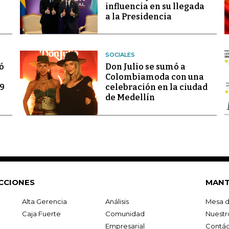
influencia en su llegada
a la Presidencia
SOCIALES
ó
Don Julio se sumó a
Colombiamoda con una
69
celebración en la ciudad
de Medellín
CCIONES
MANT
Alta Gerencia
Análisis
Mesa d
Caja Fuerte
Comunidad
Nuestr
Empresarial
Contác