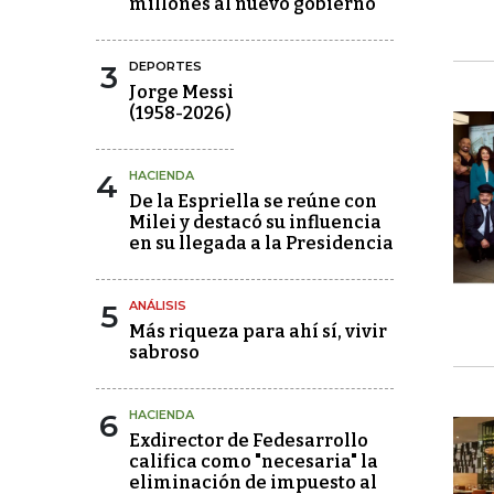
millones al nuevo gobierno
3
DEPORTES
Jorge Messi
(1958-2026)
4
HACIENDA
De la Espriella se reúne con
Milei y destacó su influencia
en su llegada a la Presidencia
5
ANÁLISIS
Más riqueza para ahí sí, vivir
sabroso
6
HACIENDA
Exdirector de Fedesarrollo
califica como "necesaria" la
eliminación de impuesto al