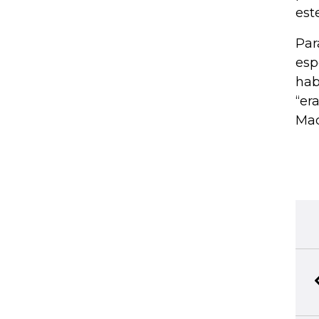
est
Par
esp
hab
“er
Mad