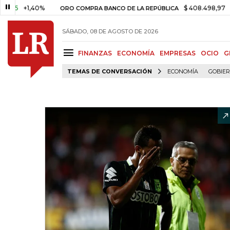
+1,40%
$ 408.498,97
+$ 8.75
ORO COMPRA BANCO DE LA REPÚBLICA
SÁBADO, 08 DE AGOSTO DE 2026
FINANZAS
ECONOMÍA
EMPRESAS
OCIO
G
TEMAS DE CONVERSACIÓN
ECONOMÍA
GOBIE