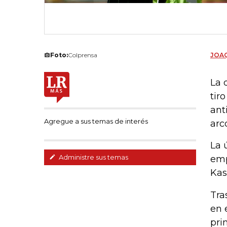
Foto:
Colprensa
JOAQ
La 
tir
ant
Agregue a sus temas de interés
arc
La 
Administre sus temas
emp
Kas
Tra
en 
pri