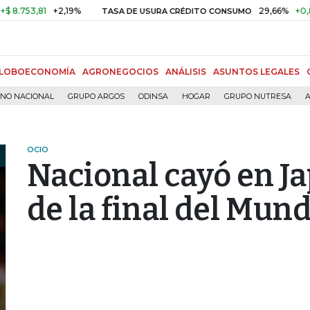
3,81
+2,19%
29,66%
+0,87%
+
TASA DE USURA CRÉDITO CONSUMO
LOBOECONOMÍA
AGRONEGOCIOS
ANÁLISIS
ASUNTOS LEGALES
RNO NACIONAL
GRUPO ARGOS
ODINSA
HOGAR
GRUPO NUTRESA
A
OCIO
Nacional cayó en Ja
de la final del Mun