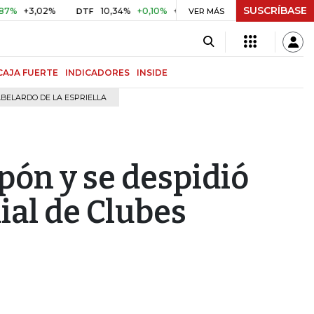
SUSCRÍBASE
3,02%
10,34%
+0,10%
+0,98%
$ 416,96
+$ 0,05
+0,
DTF
VER MÁS
UVR
CAJA FUERTE
INDICADORES
INSIDE
BELARDO DE LA ESPRIELLA
pón y se despidió
dial de Clubes