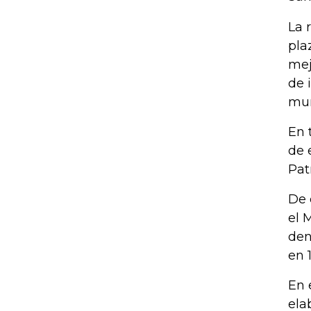
La 
pla
mej
de 
mun
En 
de 
Pat
De 
el 
den
en 
En 
ela