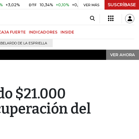
SUSCRÍBASE
VER AHORA
02%
10,34%
+0,10%
+0,98%
$ 416,91
+$ 0,05
+0,01%
DTF
UVR
VER MÁS
CAJA FUERTE
INDICADORES
INSIDE
BELARDO DE LA ESPRIELLA
VER AHORA
do $21.000
cuperación del