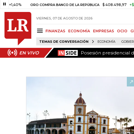
Posesión presidencial 
EN VIVO
,40%
$ 408.498,97
+$ 8.753,8
ORO COMPRA BANCO DE LA REPÚBLICA
VIERNES, 07 DE AGOSTO DE 2026
FINANZAS
ECONOMÍA
EMPRESAS
OCIO
G
TEMAS DE CONVERSACIÓN
ECONOMÍA
GOBIE
Posesión presidencial 
EN VIVO