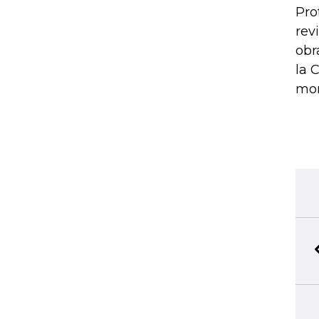
Pro
rev
obr
la 
mom