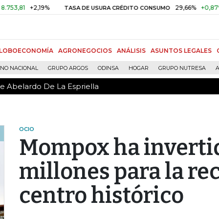
de Abelardo De La Espriella
1
+2,19%
29,66%
+0,87%
+3,
TASA DE USURA CRÉDITO CONSUMO
LOBOECONOMÍA
AGRONEGOCIOS
ANÁLISIS
ASUNTOS LEGALES
RNO NACIONAL
GRUPO ARGOS
ODINSA
HOGAR
GRUPO NUTRESA
A
de Abelardo De La Espriella
OCIO
Mompox ha inverti
millones para la re
centro histórico