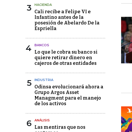
3
HACIENDA
Cali recibe a Felipe VI e
Infantino antes de la
posesión de Abelardo De la
Espriella
4
BANCOS
Lo que le cobra su banco si
quiere retirar dinero en
cajeros de otras entidades
5
INDUSTRIA
Odinsa evolucionará ahora a
Grupo Argos Asset
Managment para el manejo
de los activos
6
ANÁLISIS
Las mentiras que nos