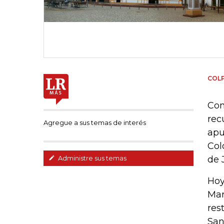
COL
Con
rec
Agregue a sus temas de interés
apu
Col
de 
Administre sus temas
Hoy
Mar
res
San