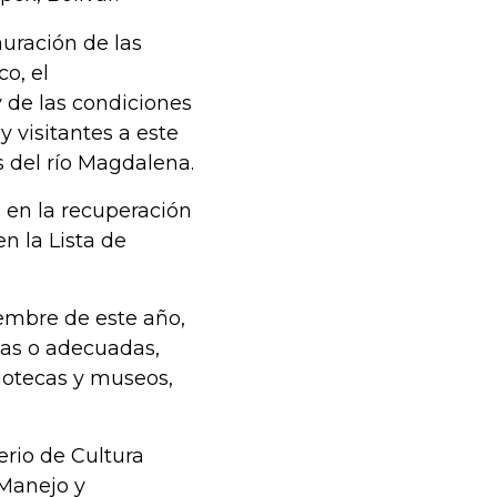
auración de las
o, el
y de las condiciones
 visitantes a este
s del río Magdalena.
s en la recuperación
en la Lista de
embre de este año,
vas o adecuadas,
liotecas y museos,
erio de Cultura
 Manejo y