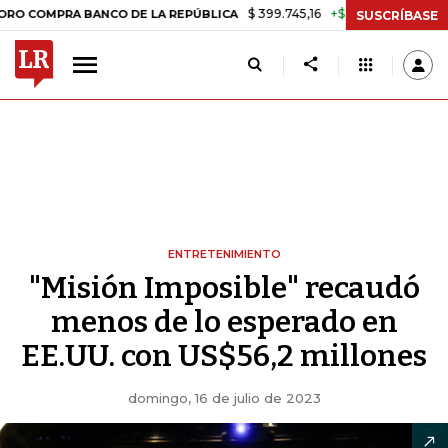
$ 399.745,16
+$ 2.295,71
+0,58%
PRA BANCO DE LA REPÚBLICA
TA
SUSCRÍBASE
ENTRETENIMIENTO
"Misión Imposible" recaudó
menos de lo esperado en
EE.UU. con US$56,2 millones
domingo, 16 de julio de 2023