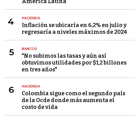
América Latina
HACIENDA
4
Inflación se ubicaría en 6,2% en julio y
regresaría a niveles máximos de 2024
BANCOS
5
"No subimos las tasas y aún así
obtuvimos utilidades por $1,2 billones
en tres años"
HACIENDA
6
Colombia sigue como el segundo país
de la Ocde donde más aumenta el
costo de vida