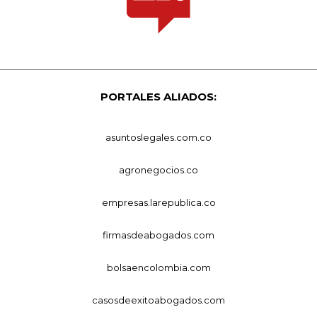
PORTALES ALIADOS:
asuntoslegales.com.co
agronegocios.co
empresas.larepublica.co
firmasdeabogados.com
bolsaencolombia.com
casosdeexitoabogados.com