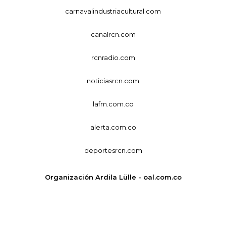
carnavalindustriacultural.com
canalrcn.com
rcnradio.com
noticiasrcn.com
lafm.com.co
alerta.com.co
deportesrcn.com
Organización Ardila Lülle - oal.com.co