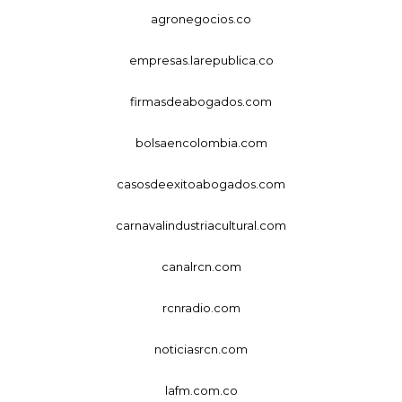
agronegocios.co
empresas.larepublica.co
firmasdeabogados.com
bolsaencolombia.com
casosdeexitoabogados.com
carnavalindustriacultural.com
canalrcn.com
rcnradio.com
noticiasrcn.com
lafm.com.co