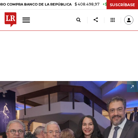
$ 408.498,97
+$ 8.753,81
+2,19%
 BANCO DE LA REPÚBLICA
TASA
SUSCRÍBASE