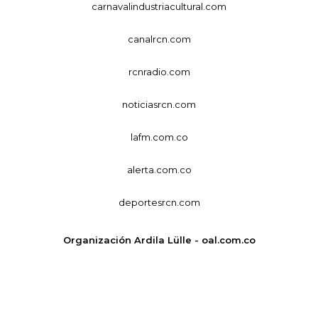
carnavalindustriacultural.com
canalrcn.com
rcnradio.com
noticiasrcn.com
lafm.com.co
alerta.com.co
deportesrcn.com
Organización Ardila Lülle - oal.com.co