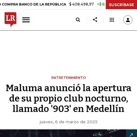
$ 408.498,97
+$ 8.753,81
+2,19%
A BANCO DE LA REPÚBLICA
TASA
SUSCRÍBASE
ENTRETENIMIENTO
Maluma anunció la apertura
de su propio club nocturno,
llamado '903' en Medellín
jueves, 6 de marzo de 2025