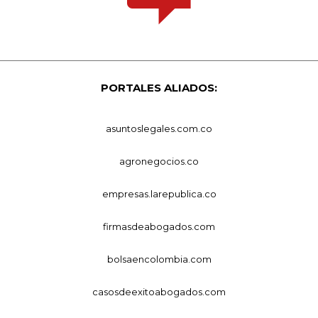
PORTALES ALIADOS:
asuntoslegales.com.co
agronegocios.co
empresas.larepublica.co
firmasdeabogados.com
bolsaencolombia.com
casosdeexitoabogados.com