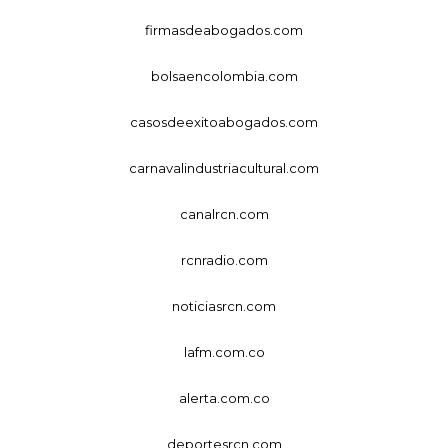
firmasdeabogados.com
bolsaencolombia.com
casosdeexitoabogados.com
carnavalindustriacultural.com
canalrcn.com
rcnradio.com
noticiasrcn.com
lafm.com.co
alerta.com.co
deportesrcn.com