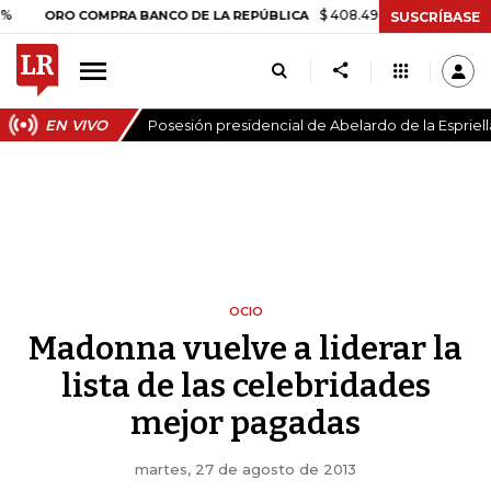
$ 408.498,97
+$ 8.753,81
+2,19
RO COMPRA BANCO DE LA REPÚBLICA
SUSCRÍBASE
EN VIVO
Posesión presidencial de Abelardo de la Espriell
OCIO
Madonna vuelve a liderar la
lista de las celebridades
mejor pagadas
martes, 27 de agosto de 2013