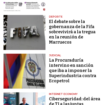
DEPORTE
El debate sobre la
gobernanza de la Fifa
sobrevivirá a la tregua
en la reunión de
Marruecos
JUDICIAL
La Procuraduría
intervino en sanción
que iba a imponer la
Superindustria contra
Ecopetrol
INTERNET ECONOMY
Ciberseguridad: del área
de TI a las juntas