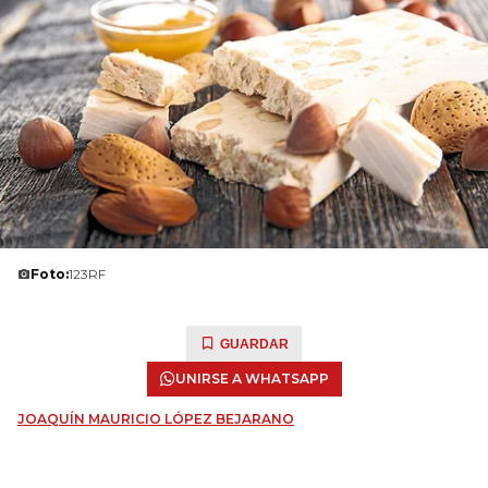
Foto:
123RF
GUARDAR
UNIRSE A WHATSAPP
JOAQUÍN MAURICIO LÓPEZ BEJARANO