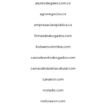
asuntoslegales.com.co
agronegocios.co
empresas.larepublica.co
firmasdeabogados.com
bolsaencolombia.com
casosdeexitoabogados.com
carnavalindustriacultural.com
canalrcn.com
rcnradio.com
noticiasrcn.com