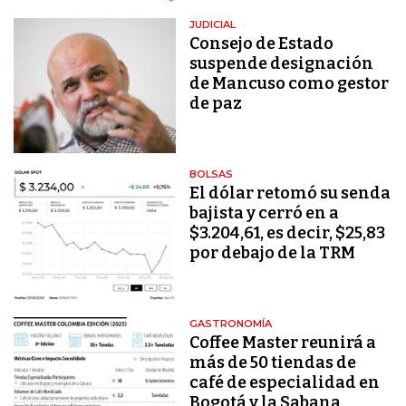
JUDICIAL
Consejo de Estado
suspende designación
de Mancuso como gestor
de paz
BOLSAS
El dólar retomó su senda
bajista y cerró en a
$3.204,61, es decir, $25,83
por debajo de la TRM
GASTRONOMÍA
Coffee Master reunirá a
más de 50 tiendas de
café de especialidad en
Bogotá y la Sabana