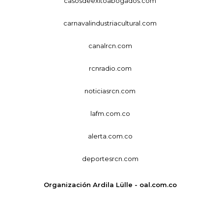
casosdeexitoabogados.com
carnavalindustriacultural.com
canalrcn.com
rcnradio.com
noticiasrcn.com
lafm.com.co
alerta.com.co
deportesrcn.com
Organización Ardila Lülle - oal.com.co