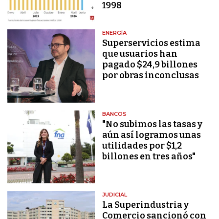
1998
ENERGÍA
Superservicios estima
que usuarios han
pagado $24,9 billones
por obras inconclusas
BANCOS
"No subimos las tasas y
aún así logramos unas
utilidades por $1,2
billones en tres años"
JUDICIAL
La Superindustria y
Comercio sancionó con