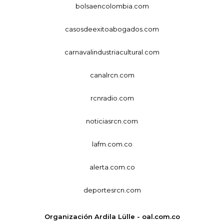
bolsaencolombia.com
casosdeexitoabogados.com
carnavalindustriacultural.com
canalrcn.com
rcnradio.com
noticiasrcn.com
lafm.com.co
alerta.com.co
deportesrcn.com
Organización Ardila Lülle - oal.com.co