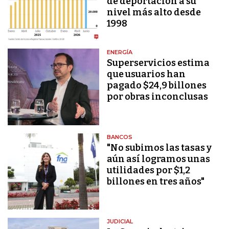
de deportación a su
nivel más alto desde
1998
ENERGÍA
Superservicios estima
que usuarios han
pagado $24,9 billones
por obras inconclusas
BANCOS
"No subimos las tasas y
aún así logramos unas
utilidades por $1,2
billones en tres años"
JUDICIAL