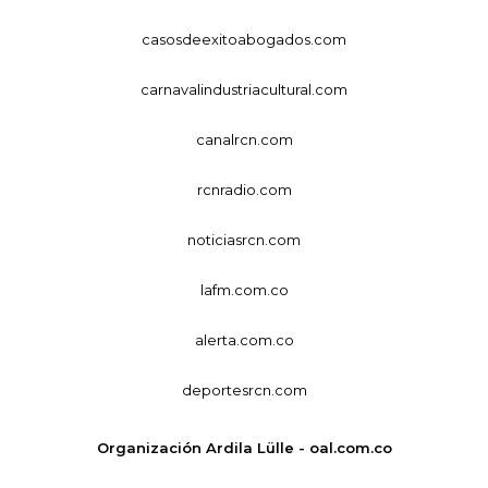
casosdeexitoabogados.com
carnavalindustriacultural.com
canalrcn.com
rcnradio.com
noticiasrcn.com
lafm.com.co
alerta.com.co
deportesrcn.com
Organización Ardila Lülle - oal.com.co