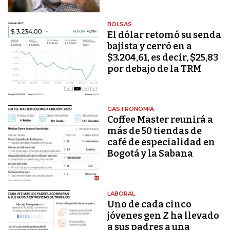
BOLSAS
El dólar retomó su senda
bajista y cerró en a
$3.204,61, es decir, $25,83
por debajo de la TRM
GASTRONOMÍA
Coffee Master reunirá a
más de 50 tiendas de
café de especialidad en
Bogotá y la Sabana
LABORAL
Uno de cada cinco
jóvenes gen Z ha llevado
a sus padres a una