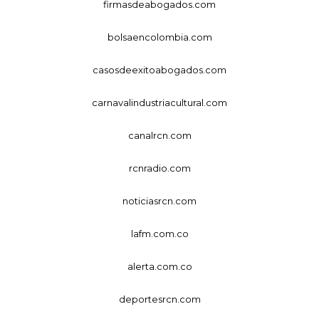
firmasdeabogados.com
bolsaencolombia.com
casosdeexitoabogados.com
carnavalindustriacultural.com
canalrcn.com
rcnradio.com
noticiasrcn.com
lafm.com.co
alerta.com.co
deportesrcn.com