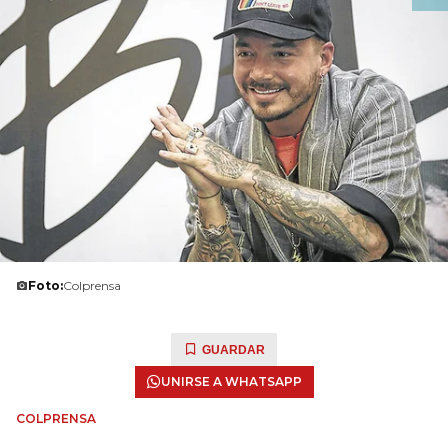
Foto:
Colprensa
GUARDAR
UNIRSE A WHATSAPP
COLPRENSA