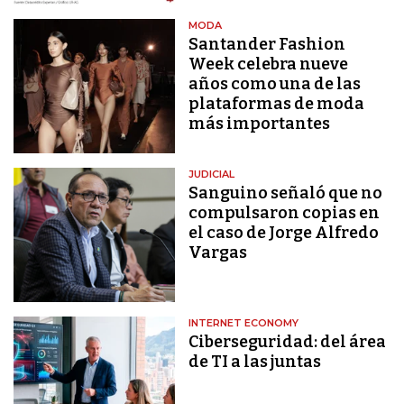
MODA
Santander Fashion
Week celebra nueve
años como una de las
plataformas de moda
más importantes
JUDICIAL
Sanguino señaló que no
compulsaron copias en
el caso de Jorge Alfredo
Vargas
INTERNET ECONOMY
Ciberseguridad: del área
de TI a las juntas