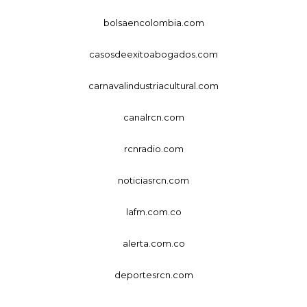
bolsaencolombia.com
casosdeexitoabogados.com
carnavalindustriacultural.com
canalrcn.com
rcnradio.com
noticiasrcn.com
lafm.com.co
alerta.com.co
deportesrcn.com